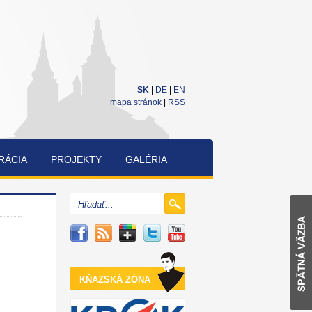
SK
|
DE
|
EN
mapa stránok
|
RSS
RÁCIA
PROJEKTY
GALÉRIA
CUKRÁRENSKÁ
A
PEKÁRENSKÁ
SÚŤAŽ
KŇAZSKÁ ZÓNA