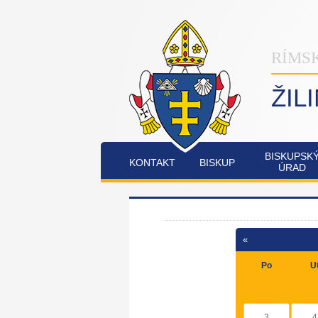
RÍMS
ŽIL
BISKUPSK
KONTAKT
BISKUP
ÚRAD
INŠTITÚT
OSTATNÉ
PO
COMMUNIO
«
FATIMSKÉ
JUBILEJNÝ
Po
U
SOBOTY
ROK
V
2025
RAJECKEJ
LESNEJ
3
4