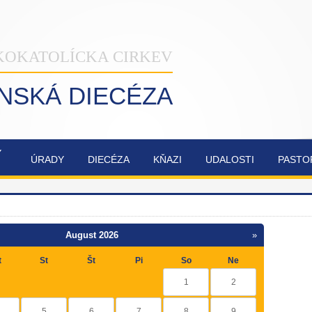
KOKATOLÍCKA CIRKEV
INSKÁ DIECÉZA
Ý
ÚRADY
DIECÉZA
KŇAZI
UDALOSTI
PASTO
NAŠA
OBNOVA
SYNODA
ZVÁNKY
ŽILINSKÁ
KATEDRÁLY
2021-2023
DIECÉZA
NAJSVÄTEJŠEJ
TROJICE
August 2026
»
t
St
Št
Pi
So
Ne
1
2
5
6
7
8
9