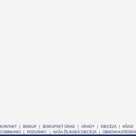
KONTAKT
|
BISKUP
|
BISKUPSKÝ ÚRAD
|
ÚRADY
|
DIECÉZA
|
KŇAZI
COMMUNIO
|
POZVÁNKY
|
NAŠA ŽILINSKÁ DIECÉZA
|
OBNOVA KATEDRÁL