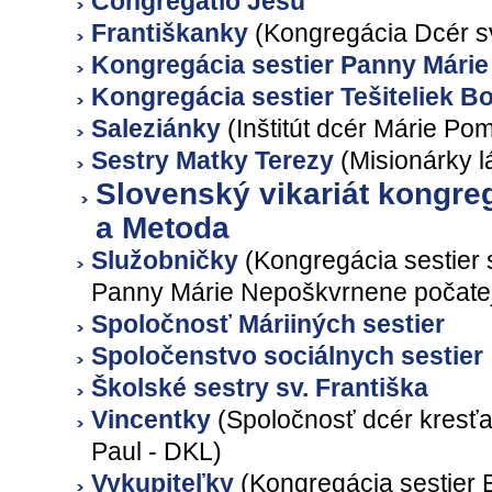
Congregatio Jesu
Františkanky
(Kongregácia Dcér sv
Kongregácia sestier Panny Márie
Kongregácia sestier Tešiteliek 
Saleziánky
(Inštitút dcér Márie Po
Sestry Matky Terezy
(Misionárky l
Slovenský vikariát kongreg
a Metoda
Služobničky
(Kongregácia sestier 
Panny Márie Nepoškvrnene počate
Spoločnosť Máriiných sestier
Spoločenstvo sociálnych sestier
Školské sestry sv. Františka
Vincentky
(Spoločnosť dcér kresťa
Paul - DKL)
Vykupiteľky
(Kongregácia sestier 