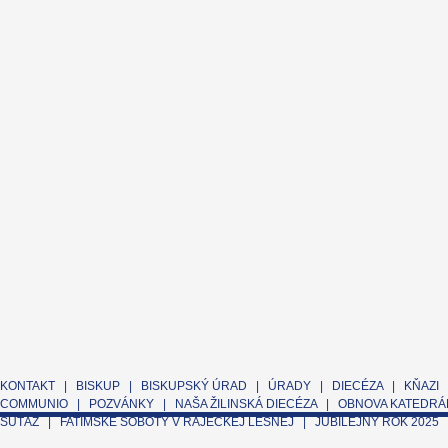
KONTAKT
|
BISKUP
|
BISKUPSKÝ ÚRAD
|
ÚRADY
|
DIECÉZA
|
KŇAZI
COMMUNIO
|
POZVÁNKY
|
NAŠA ŽILINSKÁ DIECÉZA
|
OBNOVA KATEDRÁL
SÚŤAŽ
|
FATIMSKÉ SOBOTY V RAJECKEJ LESNEJ
|
JUBILEJNÝ ROK 2025