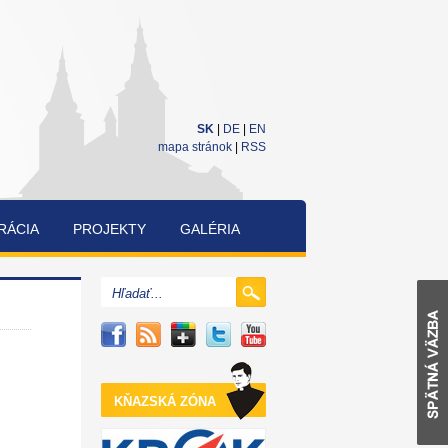
SK
|
DE
|
EN
mapa stránok
|
RSS
RÁCIA
PROJEKTY
GALÉRIA
CUKRÁRENSKÁ
A
PEKÁRENSKÁ
SÚŤAŽ
KŇAZSKÁ ZÓNA