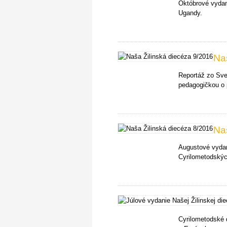
Októbrové vydan
Ugandy.
Na
Reportáž zo Sve
pedagogičkou o 
Na
Augustové vydan
Cyrilometodských
Cyrilometodské 