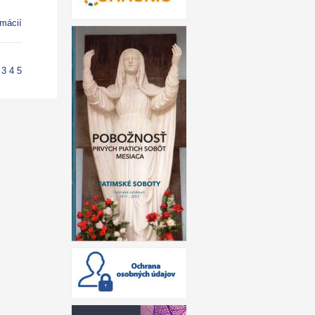
rmácií
3
4
5