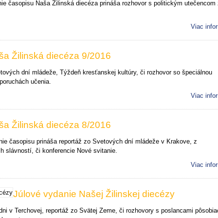
ie časopisu Naša Žilinská diecéza prináša rozhovor s politickým utečencom 
Viac info
ša Žilinská diecéza 9/2016
tových dní mládeže, Týždeň kresťanskej kultúry, či rozhovor so špeciálnou
poruchách učenia.
Viac info
ša Žilinská diecéza 8/2016
ie časopisu prináša reportáž zo Svetových dní mládeže v Krakove, z
 slávností, či konferencie Nové svitanie.
Viac info
Júlové vydanie Našej Žilinskej diecézy
dni v Terchovej, reportáž zo Svätej Zeme, či rozhovory s poslancami pôsobia