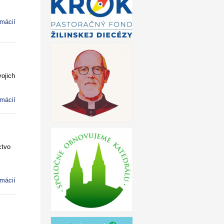
rmácií
ojich
rmácií
ctvo
rmácií