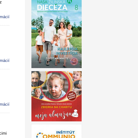
z
rmácií
rmácií
rmácií
cimi