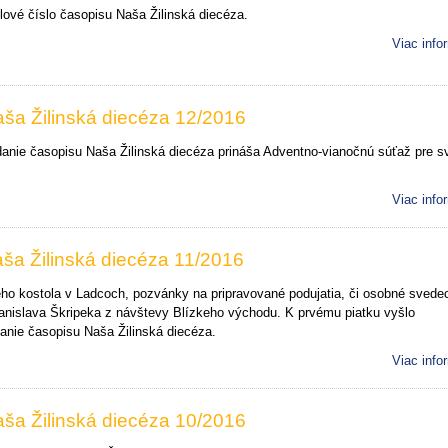
rílové číslo časopisu Naša Žilinská diecéza.
Viac info
ša Žilinská diecéza 12/2016
nie časopisu Naša Žilinská diecéza prináša Adventno-vianočnú súťaž pre sv
Viac info
ša Žilinská diecéza 11/2016
ho kostola v Ladcoch, pozvánky na pripravované podujatia, či osobné svede
anislava Škripeka z návštevy Blízkeho východu. K prvému piatku vyšlo
nie časopisu Naša Žilinská diecéza.
Viac info
ša Žilinská diecéza 10/2016