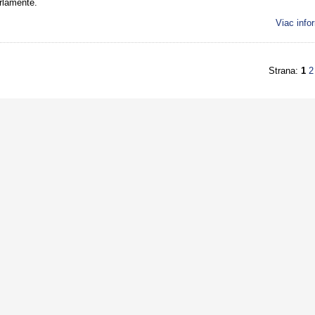
rlamente.
Viac info
Strana:
1
2