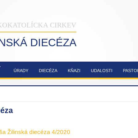
KOKATOLÍCKA CIRKEV
INSKÁ DIECÉZA
Ý
ÚRADY
DIECÉZA
KŇAZI
UDALOSTI
PASTO
NAŠA
OBNOVA
SYNODA
ZVÁNKY
ŽILINSKÁ
KATEDRÁLY
2021-2023
DIECÉZA
NAJSVÄTEJŠEJ
TROJICE
céza
ša Žilinská diecéza 4/2020