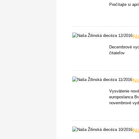
Prečítajte si ap
Na
Decembrové vyda
čitateľov
Na
Vysvätenie nové
europoslanca Br
novembrové vyda
Na