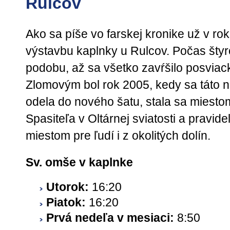
Rulcov
Ako sa píše vo farskej kronike už v r
výstavbu kaplnky u Rulcov. Počas šty
podobu, až sa všetko zavŕšilo posvia
Zlomovým bol rok 2005, kedy sa táto n
odela do nového šatu, stala sa miestom
Spasiteľa v Oltárnej sviatosti a prav
miestom pre ľudí i z okolitých dolín.
Sv. omše v kaplnke
Utorok:
16:20
Piatok:
16:20
Prvá nedeľa v mesiaci:
8:50