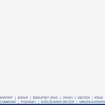
KONTAKT
|
BISKUP
|
BISKUPSKÝ ÚRAD
|
ÚRADY
|
DIECÉZA
|
KŇAZI
COMMUNIO
|
POZVÁNKY
|
NAŠA ŽILINSKÁ DIECÉZA
|
OBNOVA KATEDRÁL