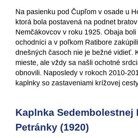
Na pasienku pod Čupľom v osade u Hol
ktorá bola postavená na podnet bratov
Nemčákovcov v roku 1925. Obaja boli 
ochodníci a v poľkom Ratibore zakúpil
dnešných časoch nie je bežné vidieť. 
mieste, ale vždy sa našli ochotné srdci
obnovili. Naposledy v rokoch 2010-2011 
kaplnky so zastaveniami krížovej cesty
Kaplnka Sedembolestnej 
Petránky (1920)