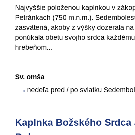
Najvyššie položenou kaplnkou v zákop
Petránkach (750 m.n.m.). Sedembolest
zasvätená, akoby z výšky dozerala na
ponúkala obetu svojho srdca každému
hrebeňom...
Sv. omša
nedeľa pred / po sviatku Sedembo
Kaplnka Božského Srdca 