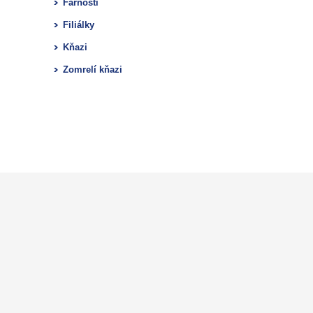
Farnosti
Filiálky
Kňazi
Zomrelí kňazi