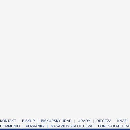
KONTAKT
|
BISKUP
|
BISKUPSKÝ ÚRAD
|
ÚRADY
|
DIECÉZA
|
KŇAZI
COMMUNIO
|
POZVÁNKY
|
NAŠA ŽILINSKÁ DIECÉZA
|
OBNOVA KATEDRÁL