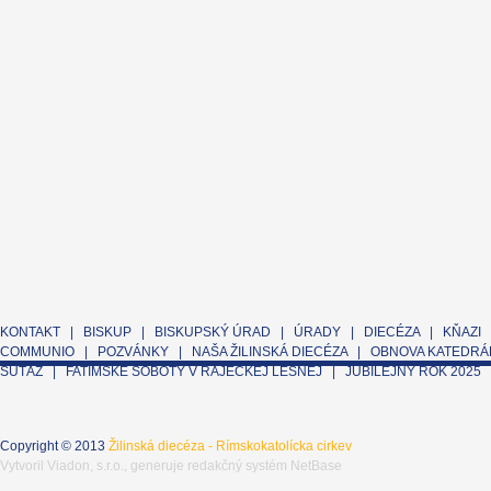
KONTAKT
|
BISKUP
|
BISKUPSKÝ ÚRAD
|
ÚRADY
|
DIECÉZA
|
KŇAZI
COMMUNIO
|
POZVÁNKY
|
NAŠA ŽILINSKÁ DIECÉZA
|
OBNOVA KATEDRÁL
SÚŤAŽ
|
FATIMSKÉ SOBOTY V RAJECKEJ LESNEJ
|
JUBILEJNÝ ROK 2025
Copyright © 2013
Žilinská diecéza - Rímskokatolícka cirkev
Vytvoril
Viadon, s.r.o.
, generuje
redakčný systém NetBase