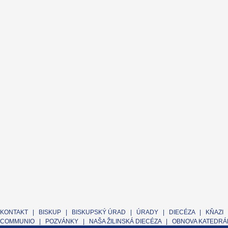
KONTAKT
|
BISKUP
|
BISKUPSKÝ ÚRAD
|
ÚRADY
|
DIECÉZA
|
KŇAZI
COMMUNIO
|
POZVÁNKY
|
NAŠA ŽILINSKÁ DIECÉZA
|
OBNOVA KATEDRÁL