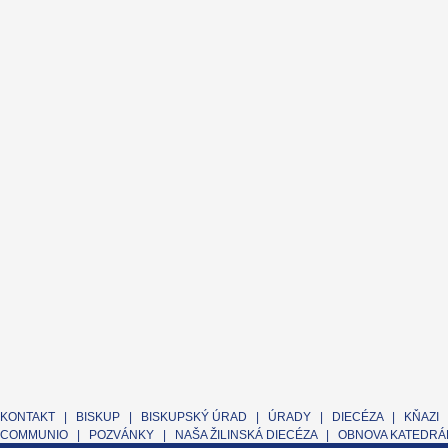
KONTAKT
|
BISKUP
|
BISKUPSKÝ ÚRAD
|
ÚRADY
|
DIECÉZA
|
KŇAZI
COMMUNIO
|
POZVÁNKY
|
NAŠA ŽILINSKÁ DIECÉZA
|
OBNOVA KATEDRÁL