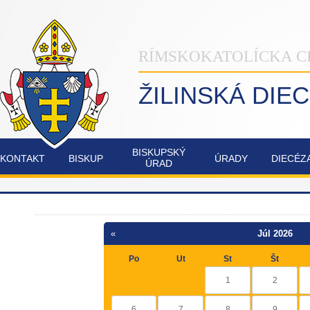
RÍMSKOKATOLÍCKA C
ŽILINSKÁ DIE
BISKUPSKÝ
KONTAKT
BISKUP
ÚRADY
DIECÉZ
ÚRAD
INŠTITÚT
NAŠA
OSTATNÉ
POZVÁNKY
COMMUNIO
ŽILINSKÁ
DIECÉZA
«
Júl 2026
FATIMSKÉ
JUBILEJNÝ
Po
Ut
St
Št
SOBOTY
ROK
V
2025
1
2
RAJECKEJ
LESNEJ
6
7
8
9