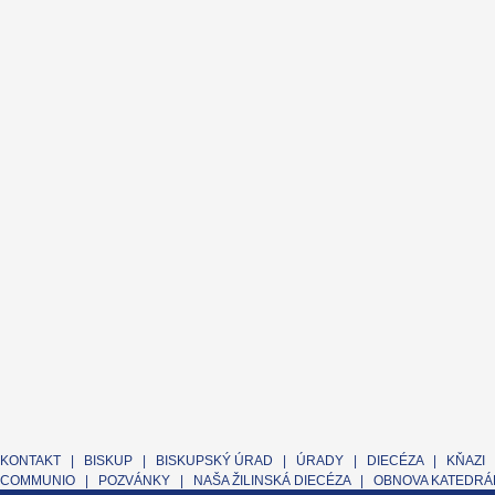
KONTAKT
|
BISKUP
|
BISKUPSKÝ ÚRAD
|
ÚRADY
|
DIECÉZA
|
KŇAZI
COMMUNIO
|
POZVÁNKY
|
NAŠA ŽILINSKÁ DIECÉZA
|
OBNOVA KATEDRÁL