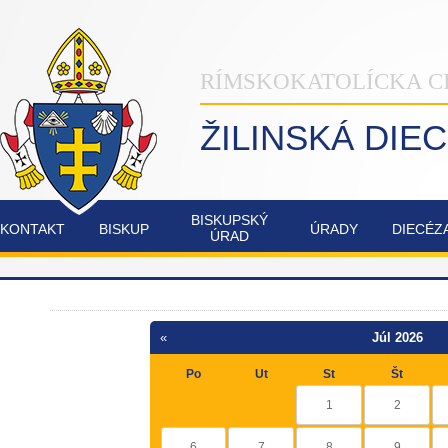
RÍMSKOKATOLÍCKA C
ŽILINSKÁ DIE
BISKUPSKÝ
KONTAKT
BISKUP
ÚRADY
DIECÉZ
ÚRAD
INŠTITÚT
NAŠA
OSTATNÉ
POZVÁNKY
COMMUNIO
ŽILINSKÁ
DIECÉZA
«
Júl 2026
FATIMSKÉ
JUBILEJNÝ
Po
Ut
St
Št
SOBOTY
ROK
V
2025
1
2
RAJECKEJ
LESNEJ
6
7
8
9