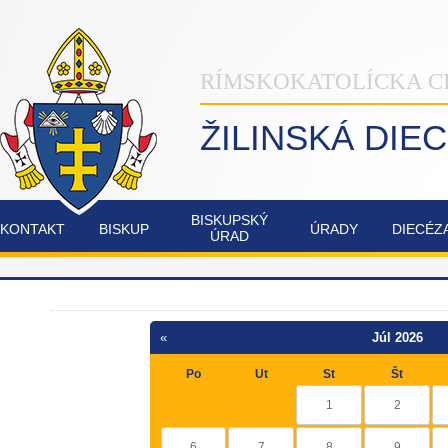
RÍMSKOKATOLÍCKA C
ŽILINSKÁ DIE
BISKUPSKÝ
KONTAKT
BISKUP
ÚRADY
DIECÉZ
ÚRAD
INŠTITÚT
NAŠA
OSTATNÉ
POZVÁNKY
COMMUNIO
ŽILINSKÁ
DIECÉZA
«
Júl 2026
FATIMSKÉ
JUBILEJNÝ
Po
Ut
St
Št
SOBOTY
ROK
V
2025
1
2
RAJECKEJ
LESNEJ
6
7
8
9