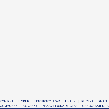
KONTAKT
|
BISKUP
|
BISKUPSKÝ ÚRAD
|
ÚRADY
|
DIECÉZA
|
KŇAZI
COMMUNIO
|
POZVÁNKY
|
NAŠA ŽILINSKÁ DIECÉZA
|
OBNOVA KATEDRÁL