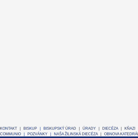
KONTAKT
|
BISKUP
|
BISKUPSKÝ ÚRAD
|
ÚRADY
|
DIECÉZA
|
KŇAZI
COMMUNIO
|
POZVÁNKY
|
NAŠA ŽILINSKÁ DIECÉZA
|
OBNOVA KATEDRÁL