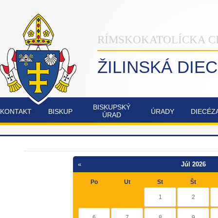
RÍMSKOKATOLÍCKA C
ŽILINSKÁ DIE
BISKUPSKÝ
KONTAKT
BISKUP
ÚRADY
DIECÉZ
ÚRAD
INŠTITÚT
NAŠA
OSTATNÉ
POZVÁNKY
COMMUNIO
ŽILINSKÁ
DIECÉZA
«
Júl 2026
FATIMSKÉ
JUBILEJNÝ
Po
Ut
St
Št
SOBOTY
ROK
V
2025
1
2
RAJECKEJ
LESNEJ
6
7
8
9