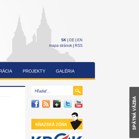
SK
|
DE
|
EN
mapa stránok
|
RSS
RÁCIA
PROJEKTY
GALÉRIA
CUKRÁRENSKÁ
A
PEKÁRENSKÁ
SÚŤAŽ
KŇAZSKÁ ZÓNA