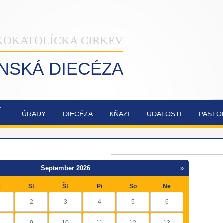
KOKATOLÍCKA CIRKEV
INSKÁ DIECÉZA
Ý
ÚRADY
DIECÉZA
KŇAZI
UDALOSTI
PASTO
NAŠA
OBNOVA
SYNODA
ZVÁNKY
ŽILINSKÁ
KATEDRÁLY
2021-2023
DIECÉZA
NAJSVÄTEJŠEJ
TROJICE
September 2026
»
t
St
Št
Pi
So
Ne
2
3
4
5
6
9
10
11
12
13