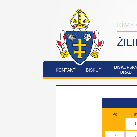
RÍMS
ŽIL
BISKUPSK
KONTAKT
BISKUP
ÚRAD
INŠTITÚT
OSTATNÉ
PO
COMMUNIO
«
FATIMSKÉ
JUBILEJNÝ
Po
U
SOBOTY
ROK
V
2025
1
RAJECKEJ
LESNEJ
7
8