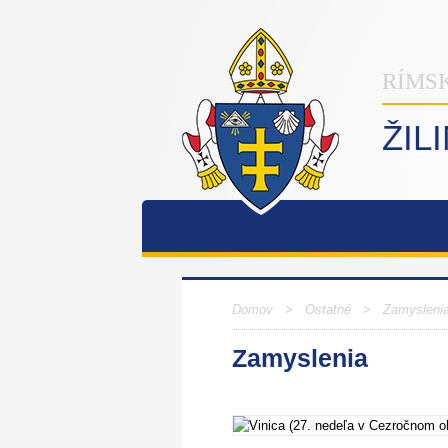
RÍMS
ŽIL
Domov
>
Ostatné
>
Zamysleni
Zamyslenia