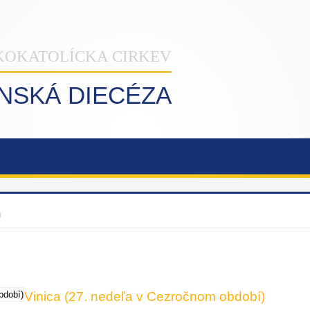
KOKATOLÍCKA CIRKEV
INSKÁ DIECÉZA
a
Vinica (27. nedeľa v Cezročnom období)