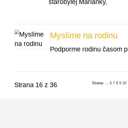
starobylej Marianky,
Myslíme na rodinu
Podporme rodinu časom pr
Strana: ...
6
7
8
9
10
Strana 16 z 36