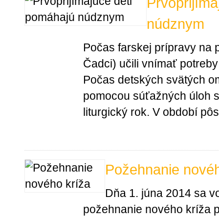
Prvoprijíma
núdznym
Počas farskej prípravy na pr
Čadci) učili vnímať potre
Počas detských svätých omší
pomocou súťažných úloh sp
liturgický rok. V období pôst
Požehnanie novéh
Dňa 1. júna 2014 sa vo
požehnanie nového kríža pr