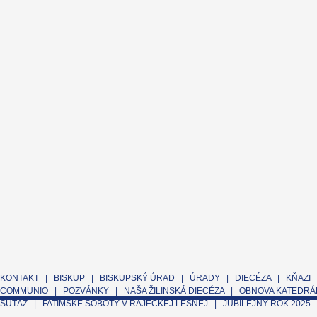
KONTAKT
|
BISKUP
|
BISKUPSKÝ ÚRAD
|
ÚRADY
|
DIECÉZA
|
KŇAZI
COMMUNIO
|
POZVÁNKY
|
NAŠA ŽILINSKÁ DIECÉZA
|
OBNOVA KATEDRÁL
SÚŤAŽ
|
FATIMSKÉ SOBOTY V RAJECKEJ LESNEJ
|
JUBILEJNÝ ROK 2025