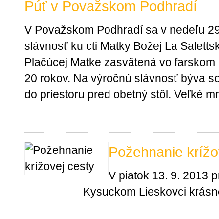
Púť v Považskom Podhradí
V Považskom Podhradí sa v nedeľu 29
slávnosť ku cti Matky Božej La Salettsk
Plačúcej Matke zasvätená vo farskom k
20 rokov. Na výročnú slávnosť býva 
do priestoru pred obetný stôl. Veľké mn
Požehnanie krížo
V piatok 13. 9. 2013 pr
Kysuckom Lieskovci krásn