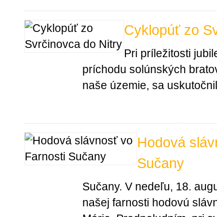
Cyklopúť zo Sv
Pri príležitosti jub
príchodu solúnských bratov
naše územie, sa uskutočnila
Hodová slávn
Sučany
Sučany. V nedeľu, 18. augu
našej farnosti hodovú slá