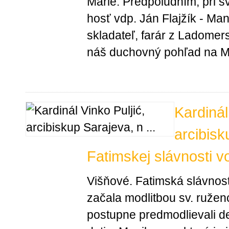
Márie. Predpoludním, pri s
hosť vdp. Ján Flajžík - M
skladateľ, farár z Ladomers
náš duchovný pohľad na Má
Kardinál
arcibisk
Fatimskej slávnosti v
Višňové. Fatimská slávnos
začala modlitbou sv. ruženc
postupne predmodlievali de