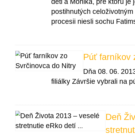
deti a Monika, pre ktorú je 
postihnutých celoživotným
procesii niesli sochu Fatim
Púť farníkov 
Dňa 08. 06. 2013
filiálky Závršie vybrali na pú
Deň Živ
stretnu