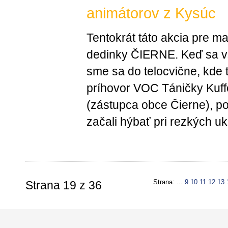
animátorov z Kysúc
Tentokrát táto akcia pre ma
dedinky ČIERNE. Keď sa vše
sme sa do telocvične, kde t
príhovor VOC Táničky Kuff
(zástupca obce Čierne), p
začali hýbať pri rezkých u
Strana: ...
9
10
11
12
13
Strana 19 z 36