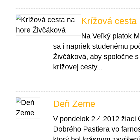
Krížová cesta
Na Veľký piatok M
sa i napriek studenému poč
Živčáková, aby spoločne s
krížovej cesty...
Deň Zeme
V pondelok 2.4.2012 žiaci 
Dobrého Pastiera vo farnosti
ktorý bol krásnym zavŕšen