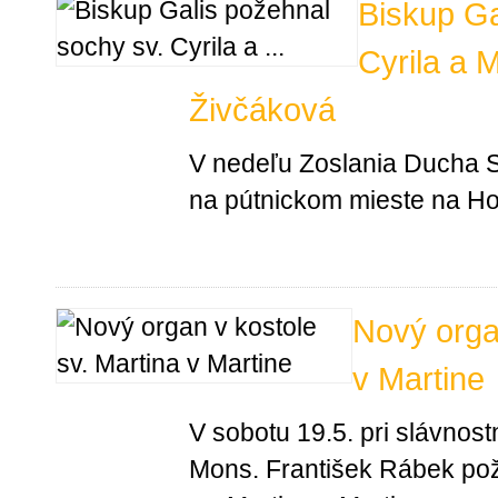
Biskup Ga
Cyrila a 
Živčáková
V nedeľu Zoslania Ducha S
na pútnickom mieste na Hor
Nový orga
v Martine
V sobotu 19.5. pri slávnost
Mons. František Rábek pož