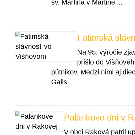
sv. Martina v Martine ...
Fatimská sláv
Na 95. výročie zj
prišlo do Višňové
pútnikov. Medzi nimi aj d
Galis...
Palárikove dni v 
V obci Raková patril u