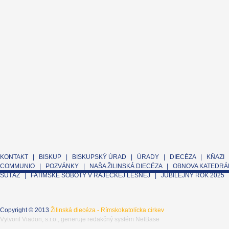
KONTAKT
|
BISKUP
|
BISKUPSKÝ ÚRAD
|
ÚRADY
|
DIECÉZA
|
KŇAZI
COMMUNIO
|
POZVÁNKY
|
NAŠA ŽILINSKÁ DIECÉZA
|
OBNOVA KATEDRÁL
SÚŤAŽ
|
FATIMSKÉ SOBOTY V RAJECKEJ LESNEJ
|
JUBILEJNÝ ROK 2025
Copyright © 2013
Žilinská diecéza - Rímskokatolícka cirkev
Vytvoril
Viadon, s.r.o.
, generuje
redakčný systém NetBase