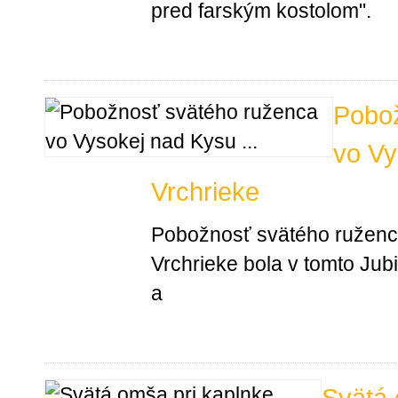
pred farským kostolom".
Pobož
vo Vy
Vrchrieke
Pobožnosť svätého ruženc
Vrchrieke bola v tomto Ju
a