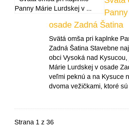
Svätá 
Panny 
osade Zadná Šatina
Svätá omša pri kaplnke Pa
Zadná Šatina Stavebne na
obci Vysoká nad Kysucou, 
Márie Lurdskej v osade Za
veľmi peknú a na Kysuce ne
dvoma vežičkami, ktoré sú
Strana 1 z 36