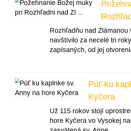
Požehna
Rozhľad
Rozhľadňu nad Zlámanou 
navštívilo za necelé tri rok
zapísaných, od jej otvoreni
Púť ku kap
Kyčera
Už 115 rokov stojí uprostre
hore Kyčera vo Vysokej n
zasvätená sv. Anne.