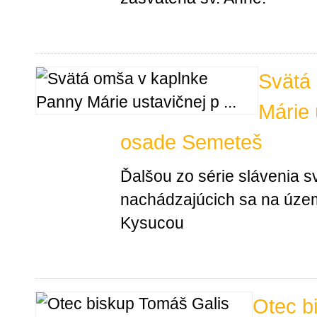
Svätá
Márie 
osade Semeteš
Ďalšou zo série slávenia 
nachádzajúcich sa na úze
Kysucou
Otec b