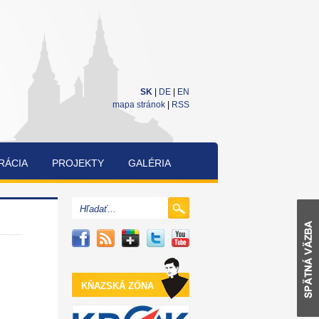
SK
|
DE
|
EN
mapa stránok
|
RSS
RÁCIA
PROJEKTY
GALÉRIA
CUKRÁRENSKÁ
A
PEKÁRENSKÁ
SÚŤAŽ
KŇAZSKÁ ZÓNA