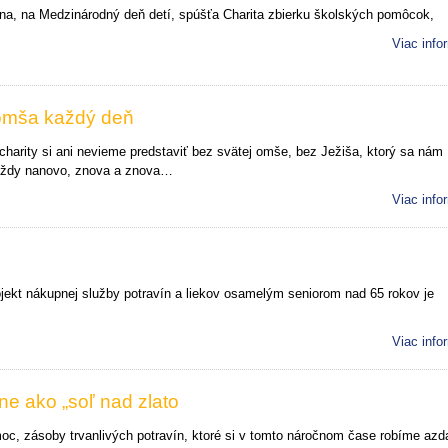
júna, na Medzinárodný deň detí, spúšťa Charita zbierku školských pomôcok,
Viac info
omša každý deň
harity si ani nevieme predstaviť bez svätej omše, bez Ježiša, ktorý sa nám
 vždy nanovo, znova a znova…
Viac info
ojekt nákupnej služby potravín a liekov osamelým seniorom nad 65 rokov je
Viac info
e ako „soľ nad zlato
oc, zásoby trvanlivých potravín, ktoré si v tomto náročnom čase robíme azd