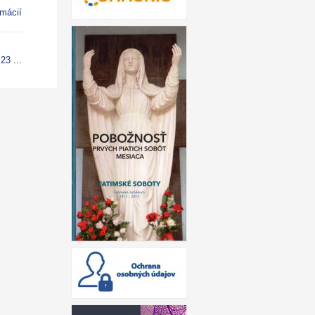
rmácií
23
...