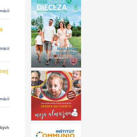
rmácií
a
rmácií
dnej
rmácií
ských