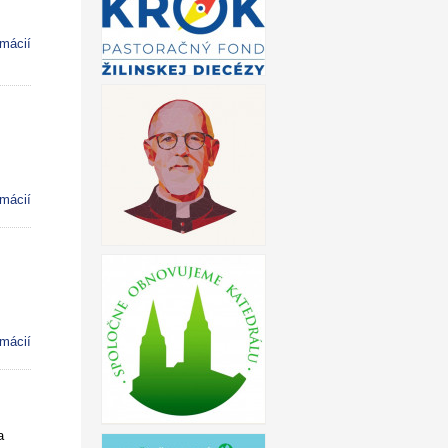
rmácií
rmácií
rmácií
a