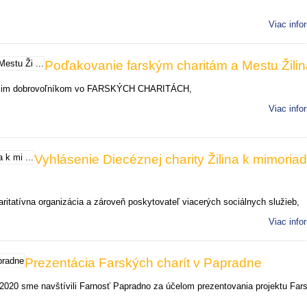
Viac info
Poďakovanie farským charitám a Mestu Žilin
im dobrovoľníkom vo FARSKÝCH CHARITÁCH,
Viac info
Vyhlásenie Diecéznej charity Žilina k mimoria
ritatívna organizácia a zároveň poskytovateľ viacerých sociálnych služieb,
Viac info
Prezentácia Farských charít v Papradne
 2020 sme navštívili Farnosť Papradno za účelom prezentovania projektu Far