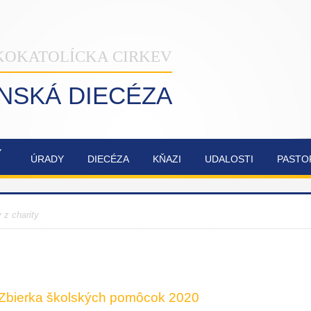
KOKATOLÍCKA CIRKEV
INSKÁ DIECÉZA
Ý
ÚRADY
DIECÉZA
KŇAZI
UDALOSTI
PASTO
NAŠA
OBNOVA
SYNODA
ZVÁNKY
ŽILINSKÁ
KATEDRÁLY
2021-2023
y z charity
DIECÉZA
NAJSVÄTEJŠEJ
TROJICE
Zbierka školských pomôcok 2020