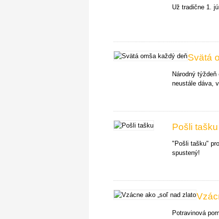
Už tradične 1. 
Svätá 
Národný týždeň c
neustále dáva,
Pošli tašku
"Pošli tašku" pr
spustený!
Vzácn
Potravinová pom