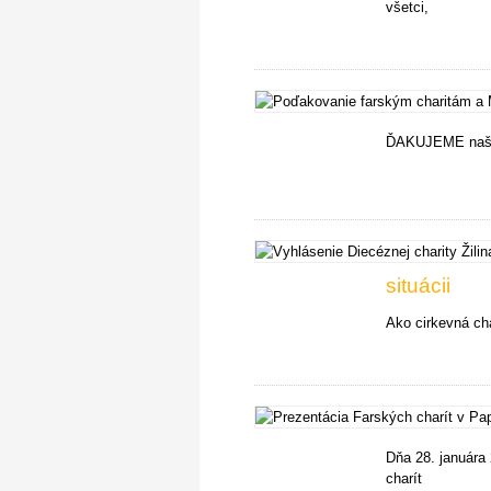
všetci,
ĎAKUJEME naš
situácii
Ako cirkevná cha
Dňa 28. januára
charít