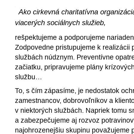
Ako cirkevná charitatívna organizác
viacerých sociálnych služieb,
rešpektujeme a podporujeme nariaden
Zodpovedne pristupujeme k realizácii 
službách núdznym. Preventívne opatr
začiatku, pripravujeme plány krízovýc
službu…
To, s čím zápasíme, je nedostatok oc
zamestnancov, dobrovoľníkov a klien
v niektorých službách. Napriek tomu s
a zabezpečujeme aj rozvoz potravinov
najohrozenejšiu skupinu považujeme p