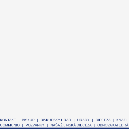
KONTAKT
|
BISKUP
|
BISKUPSKÝ ÚRAD
|
ÚRADY
|
DIECÉZA
|
KŇAZI
COMMUNIO
|
POZVÁNKY
|
NAŠA ŽILINSKÁ DIECÉZA
|
OBNOVA KATEDRÁL