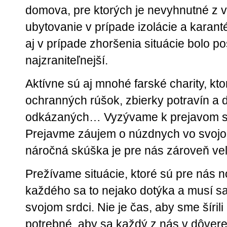
domova, pre ktorých je nevyhnutné z 
ubytovanie v prípade izolácie a karant
aj v prípade zhoršenia situácie bolo po
najzraniteľnejší.
Aktívne sú aj mnohé farské charity, kto
ochranných rúšok, zbierky potravín a
odkázaných… Vyzývame k prejavom soli
Prejavme záujem o núzdnych vo svojom
náročná skúška je pre nás zároveň veľk
Prežívame situácie, ktoré sú pre nás 
každého sa to nejako dotýka a musí sa
svojom srdci. Nie je čas, aby sme šírili
potrebné, aby sa každý z nás v dôvere