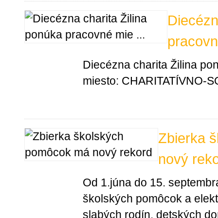
Diecézn
pracovn
Diecézna charita Žilina p
miesto: CHARITATÍVNO-
Zbierka 
nový rek
Od 1.júna do 15. septembr
školských pomôcok a elektr
slabých rodín, detských d