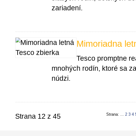
zariadení.
Mimoriadna let
Tesco promptne rea
mnohých rodín, ktoré sa za
núdzi.
Strana: ...
2
3
4
Strana 12 z 45