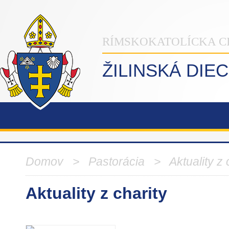
RÍMSKOKATOLÍCKA C
ŽILINSKÁ DIE
Domov
>
Pastorácia
>
Aktuality z 
Aktuality z charity