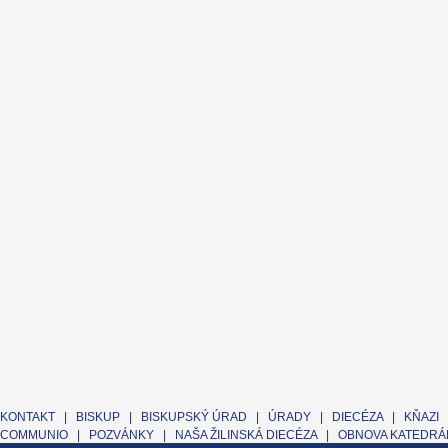
KONTAKT
|
BISKUP
|
BISKUPSKÝ ÚRAD
|
ÚRADY
|
DIECÉZA
|
KŇAZI
COMMUNIO
|
POZVÁNKY
|
NAŠA ŽILINSKÁ DIECÉZA
|
OBNOVA KATEDRÁL