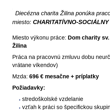
Diecézna charita Žilina ponúka prac
miesto:
CHARITATÍVNO-SOCIÁLNY
Miesto výkonu práce:
Dom charity sv.
Žilina
Práca na pracovnú zmluvu dobu neurčit
vrátane víkendov)
Mzda:
696 € mesačne + príplatky
Požiadavky:
stredoškolské vzdelanie
vzťah k práci so špecifickou skupin