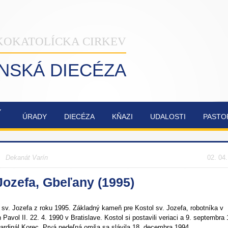
KOKATOLÍCKA CIRKEV
INSKÁ DIECÉZA
Ý
ÚRADY
DIECÉZA
KŇAZI
UDALOSTI
PASTO
NAŠA
OBNOVA
SYNODA
ZVÁNKY
ŽILINSKÁ
KATEDRÁLY
2021-2023
>
Dekanát Varín
DIECÉZA
NAJSVÄTEJŠEJ
02. 04
TROJICE
Jozefa, Gbeľany (1995)
sv. Jozefa z roku 1995. Základný kameň pre Kostol sv. Jozefa, robotníka v
avol II. 22. 4. 1990 v Bratislave. Kostol si postavili veriaci a 9. septembra
ardinál Korec. Prvá nedeľná omša sa slávila 18. decembra 1994.