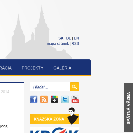
SK
|
DE
|
EN
mapa stránok
|
RSS
RÁCIA
PROJEKTY
GALÉRIA
CUKRÁRENSKÁ
A
. 2014
PEKÁRENSKÁ
SÚŤAŽ
KŇAZSKÁ ZÓNA
 1995