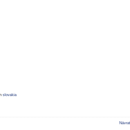
n
slovakia
Návra