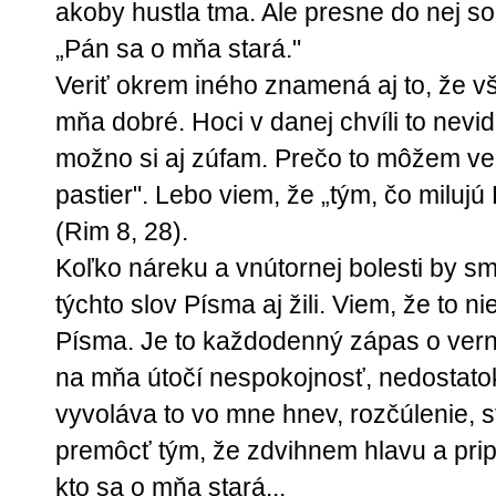
akoby hustla tma. Ale presne do nej s
„Pán sa o mňa stará."
Veriť okrem iného znamená aj to, že vš
mňa dobré. Hoci v danej chvíli to nevi
možno si aj zúfam. Prečo to môžem ver
pastier". Lebo viem, že „tým, čo milujú
(Rim 8, 28).
Koľko náreku a vnútornej bolesti by sm
týchto slov Písma aj žili. Viem, že to ni
Písma. Je to každodenný zápas o ver
na mňa útočí nespokojnosť, nedostatok
vyvoláva to vo mne hnev, rozčúlenie, 
premôcť tým, že zdvihnem hlavu a pri
kto sa o mňa stará...