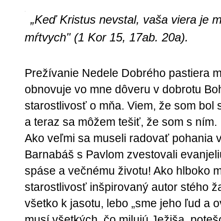
„Keď Kristus nevstal, vaša viera je m
mŕtvych" (1 Kor 15, 17ab. 20a).
Prežívanie Nedele Dobrého pastiera m
obnovuje vo mne dôveru v dobrotu Boha
starostlivosť o mňa. Viem, že som bol 
a teraz sa môžem tešiť, že som s ním.
Ako veľmi sa museli radovať pohania v A
Barnabáš s Pavlom zvestovali evanjeliu
spáse a večnému životu! Ako hlboko m
starostlivosť inšpirovaný autor stého 
všetko k jasotu, lebo „sme jeho ľud a 
musí všetkých, čo milujú Ježiša, pote