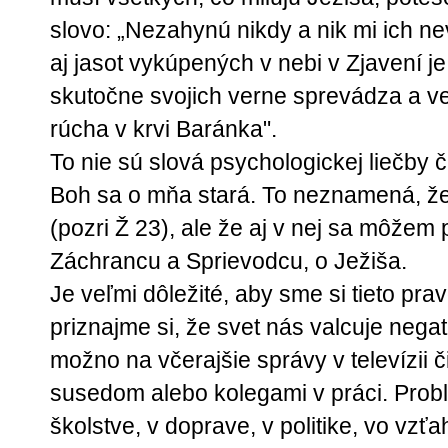
slovo: „Nezahynú nikdy a nik mi ich nev
aj jasot vykúpených v nebi v Zjavení 
skutočne svojich verne sprevádza a ved
rúcha v krvi Baránka".
To nie sú slová psychologickej liečby č
Boh sa o mňa stará. To neznamená, ž
(pozri Ž 23), ale že aj v nej sa môžem 
Záchrancu a Sprievodcu, o Ježiša.
Je veľmi dôležité, aby sme si tieto prav
priznajme si, že svet nás valcuje nega
možno na včerajšie správy v televízii 
susedom alebo kolegami v práci. Probl
školstve, v doprave, v politike, vo vzť