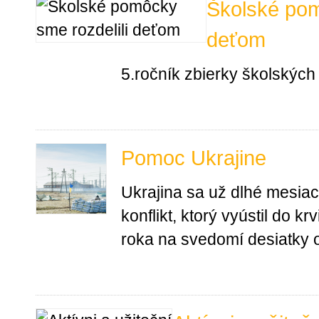
Školské pom
deťom
5.ročník zbierky školských
Pomoc Ukrajine
Ukrajina sa už dlhé mesiace
konflikt, ktorý vyústil do k
roka na svedomí desiatky o