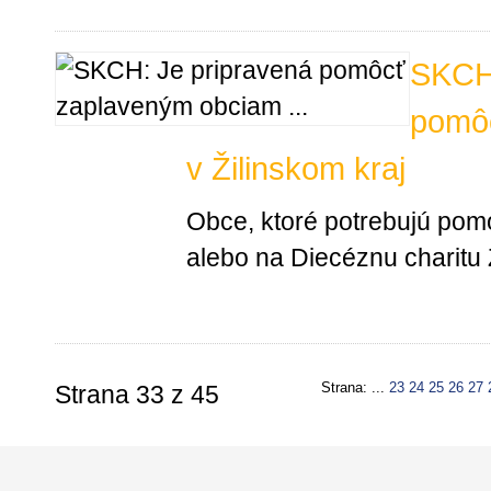
SKCH:
pomô
v Žilinskom kraj
Obce, ktoré potrebujú po
alebo na Diecéznu charitu Ž
Strana: ...
23
24
25
26
27
Strana 33 z 45