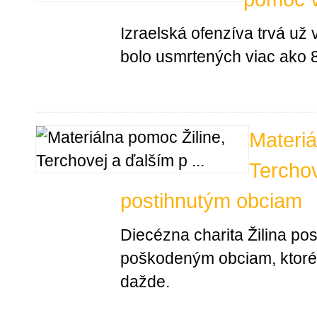
Izraelská ofenzíva trvá už
bolo usmrtených viac ako 80
Materiá
Terchov
postihnutým obciam
Diecézna charita Žilina po
poškodeným obciam, ktoré 
dažde.