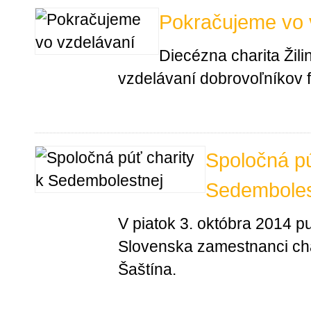
Pokračujeme vo 
Diecézna charita Žili
vzdelávaní dobrovoľníkov f
Spoločná pú
Sedemboles
V piatok 3. októbra 2014 p
Slovenska zamestnanci char
Šaštína.