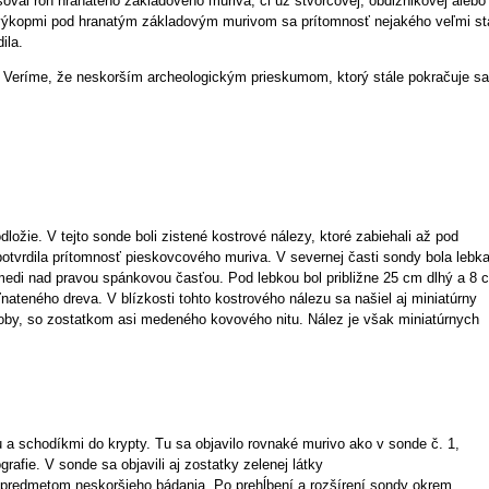
oval roh hranatého základového muriva, či už štvorcovej, obdĺžnikovej alebo
 výkopmi pod hranatým základovým murivom sa prítomnosť nejakého veľmi st
ila.
. Veríme, že neskorším archeologickým prieskumom, ktorý stále pokračuje sa
ožie. V tejto sonde boli zistené kostrové nálezy, ktoré zabiehali až pod
otvrdila prítomnosť pieskovcového muriva. V severnej časti sondy bola lebk
 medi nad pravou spánkovou časťou. Pod lebkou bol približne 25 cm dlhý a 8 
ateného dreva. V blízkosti tohto kostrového nálezu sa našiel aj miniatúrny
oby, so zostatkom asi medeného kovového nitu. Nález je však miniatúrnych
a schodíkmi do krypty. Tu sa objavilo rovnaké murivo ako v sonde č. 1,
ografie. V sonde sa objavili aj zostatky zelenej látky
ú predmetom neskoršieho bádania. Po prehĺbení a rozšírení sondy okrem