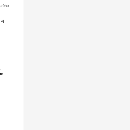
arého
 aj
a
cm