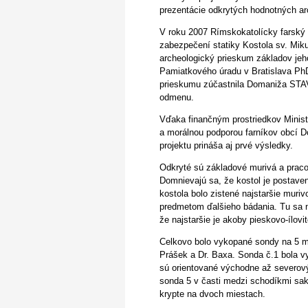
prezentácie odkrytých hodnotných arc
V roku 2007 Rímskokatolícky farský 
zabezpečení statiky Kostola sv. Mikul
archeologický prieskum základov jeh
Pamiatkového úradu v Bratislava PhD
prieskumu zúčastnila Domaniža STAV
odmenu.
Vďaka finančným prostriedkov Ministe
a morálnou podporou farníkov obcí 
projektu prináša aj prvé výsledky.
Odkryté sú základové murivá a prac
Domnievajú sa, že kostol je postave
kostola bolo zistené najstaršie mur
predmetom ďalšieho bádania. Tu sa na
že najstaršie je akoby pieskovo-ílovit
Celkovo bolo vykopané sondy na 5 mi
Prášek a Dr. Baxa. Sonda č.1 bola vy
sú orientované východne až severový
sonda 5 v časti medzi schodíkmi sa
krypte na dvoch miestach.