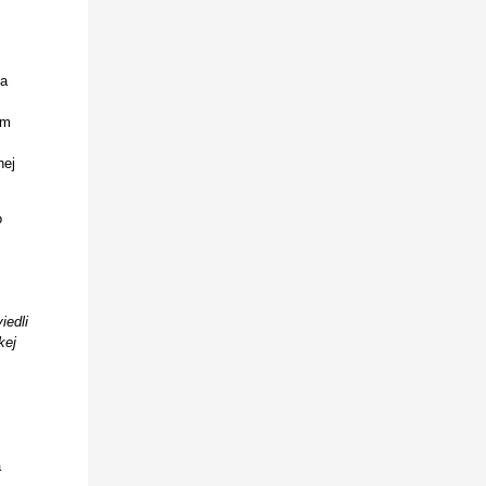
 a
ím
nej
o
iedli
kej
a