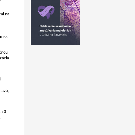
ami na
ku na
nčnou
zácia
i
ímavé,
 a 3
a