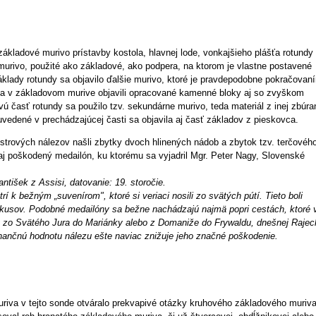
základové murivo prístavby kostola, hlavnej lode, vonkajšieho plášťa rotundy
 murivo, použité ako základové, ako podpera, na ktorom je vlastne postavené
áklady rotundy sa objavilo ďalšie murivo, ktoré je pravdepodobne pokračovan
sa v základovom murive objavili opracované kamenné bloky aj so zvyškom
 časť rotundy sa použilo tzv. sekundárne murivo, teda materiál z inej zbúra
 uvedené v prechádzajúcej časti sa objavila aj časť základov z pieskovca.
trových nálezov našli zbytky dvoch hlinených nádob a zbytok tzv. terčovéh
aj poškodený medailón, ku ktorému sa vyjadril Mgr. Peter Nagy, Slovenské
antišek z Assisi, datovanie: 19. storočie.
 k bežným „suvenírom", ktoré si veriaci nosili zo svätých pútí. Tieto boli
usov. Podobné medailóny sa bežne nachádzajú najmä popri cestách, ktoré v
ty zo Svätého Jura do Mariánky alebo z Domaniže do Frywaldu, dnešnej Rajec
nančnú hodnotu nálezu ešte naviac znižuje jeho značné poškodenie.
iva v tejto sonde otváralo prekvapivé otázky kruhového základového muriv