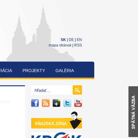
SK
|
DE
|
EN
mapa stránok
|
RSS
RÁCIA
PROJEKTY
GALÉRIA
CUKRÁRENSKÁ
A
PEKÁRENSKÁ
SÚŤAŽ
KŇAZSKÁ ZÓNA