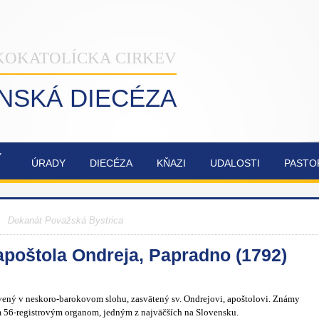
KOKATOLÍCKA CIRKEV
INSKÁ DIECÉZA
Ý
ÚRADY
DIECÉZA
KŇAZI
UDALOSTI
PASTO
NAŠA
OBNOVA
SYNODA
ZVÁNKY
ŽILINSKÁ
KATEDRÁLY
2021-2023
>
Dekanát Považská Bystrica
DIECÉZA
NAJSVÄTEJŠEJ
TROJICE
 apoštola Ondreja, Papradno (1792)
vený v neskoro-barokovom slohu, zasvätený sv. Ondrejovi, apoštolovi. Známy
6-registrovým organom, jedným z najväčších na Slovensku.