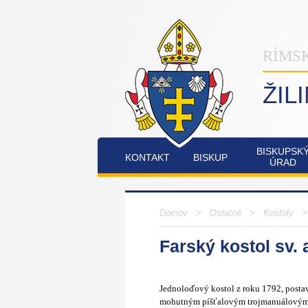
RÍMS
ŽIL
BISKUPSK
KONTAKT
BISKUP
ÚRAD
INŠTITÚT
OSTATNÉ
PO
COMMUNIO
Domov
>
Ostatné
>
Kostoly
Farský kostol sv.
FATIMSKÉ
JUBILEJNÝ
SOBOTY
ROK
V
2025
RAJECKEJ
Jednoloďový kostol z roku 1792, posta
LESNEJ
mohutným píšťalovým trojmanuálovým 5