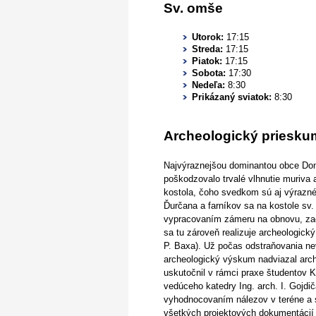
Sv. omše
Utorok:
17:15
Streda:
17:15
Piatok:
17:15
Sobota:
17:30
Nedeľa:
8:30
Prikázaný sviatok:
8:30
Archeologický prieskum
Najvýraznejšou dominantou obce Doma
poškodzovalo trvalé vlhnutie muriva
kostola, čoho svedkom sú aj výrazné 
Ďurčana a farníkov sa na kostole sv.
vypracovaním zámeru na obnovu, zač
sa tu zároveň realizuje archeologic
P. Baxa). Už počas odstraňovania n
archeologický výskum nadviazal archi
uskutočnil v rámci praxe študentov K
vedúceho katedry Ing. arch. I. Gojd
vyhodnocovaním nálezov v teréne a 
všetkých projektových dokumentácií (