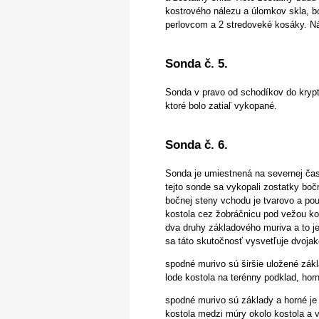
kostrového nálezu a úlomkov skla, b
perlovcom a 2 stredoveké kosáky. N
Sonda č. 5.
Sonda v pravo od schodíkov do krypty
ktoré bolo zatiaľ vykopané.
Sonda č. 6.
Sonda je umiestnená na severnej čast
tejto sonde sa vykopali zostatky boč
bočnej steny vchodu je tvarovo a p
kostola cez žobráčnicu pod vežou kos
dva druhy základového muriva a to je
sa táto skutočnosť vysvetľuje dvojak
spodné murivo sú širšie uložené zák
lode kostola na terénny podklad, hor
spodné murivo sú základy a horné je
kostola medzi múry okolo kostola a 