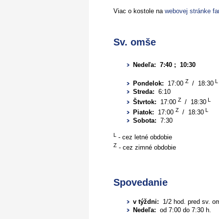
Viac o kostole na
webovej stránke fa
Sv. omše
Nedeľa:
7:40 ; 10:30
Z
L
Pondelok:
17:00
/ 18:30
Streda:
6:10
Z
L
Štvrtok:
17:00
/ 18:30
Z
L
Piatok:
17:00
/ 18:30
Sobota:
7:30
L
- cez letné obdobie
Z
- cez zimné obdobie
Spovedanie
v týždni:
1/2 hod. pred sv. 
Nedeľa:
od 7:00 do 7:30 h.