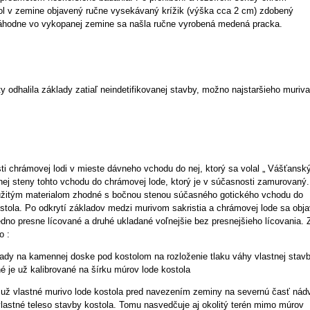
ol v zemine objavený ručne vysekávaný krížik (výška cca 2 cm) zdobený
áhodne vo vykopanej zemine sa našla ručne vyrobená medená pracka.
 odhalila základy zatiaľ neindetifikovanej stavby, možno najstaršieho muriva
i chrámovej lodi v mieste dávneho vchodu do nej, ktorý sa volal „ Vášťanský
nej steny tohto vchodu do chrámovej lode, ktorý je v súčasnosti zamurovaný.
oužitým materialom zhodné s bočnou stenou súčasného gotického vchodu do
tola. Po odkrytí základov medzi murivom sakristia a chrámovej lode sa objav
dno presne lícované a druhé ukladané voľnejšie bez presnejšieho lícovania. Z
o :
lady na kamennej doske pod kostolom na rozloženie tlaku váhy vlastnej stav
né je už kalibrované na šírku múrov lode kostola
 už vlastné murivo lode kostola pred navezením zeminy na severnú časť nádv
vlastné teleso stavby kostola. Tomu nasvedčuje aj okolitý terén mimo múrov