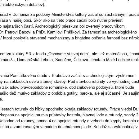
hitektonických detailov).
úrad v Domaniži za podpory Ministerstva kultúry začal so záchrannými prác
áša v našej obci. Skôr ako sa tieto práce začali bolo nutné previesť
o najstarších častí. Archeologický prieskum bol zverený pracovníkom
r. Petrovi Baxovi a PhDr. Kamilovi Práškovi. Za farnosť sa archeologického
 ktorá poskytla stavebné mechanizmy a brigádne občania farnosti bez náro
rstva kultúry SR z fondu „Obnovme si svoj dom", ale tiež materiálnou, fina
Domaniža, Domanižská Lehota, Sádočné, Čelkova Lehota a Malé Lednice reali
ovníci Pamiatkového úradu v Bratislave začali s archeologickým výskumom.
ný na základoch oveľa staršej stavby. Pod stavbou rotundy vo východnej čast
ivo základov, pravdepodobne románske, obdĺžnikového pôdorysu, ktoré bude
šlo tiež murivo základov z obdobia gotiky, baroka, ale aj súčasné. Je zauj
é.
estach rotundy do hĺbky spodného okraja základov rotundy. Práce viedol Dr.
kopaná na spojnici muriva prístavby kostola, hlavnej lode a rotundy, sondy 2
chodne od rotundy, sonda 4 na spojnici rotundy a vchodu do krypty kostola 
kristia a zamurovaným vchodom do chrámovej lode. Sondáž sa vykonala aj v