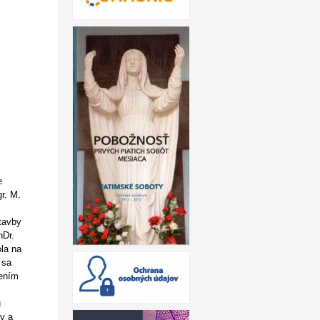
e
r. M.
tavby
hDr.
la na
 sa
dením
u
by a