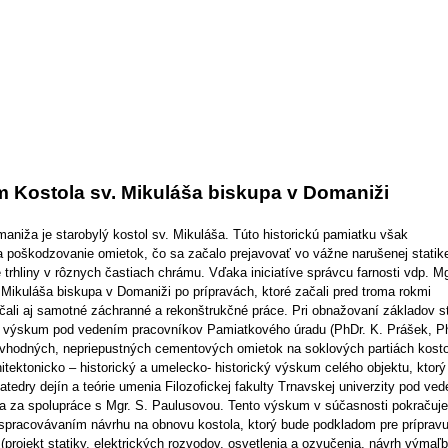
 Kostola sv. Mikuláša biskupa v Domaniži
niža je starobylý kostol sv. Mikuláša. Túto historickú pamiatku však
 a poškodzovanie omietok, čo sa začalo prejavovať vo vážne narušenej statik
trhliny v rôznych častiach chrámu. Vďaka iniciatíve správcu farnosti vdp. Mg
 Mikuláša biskupa v Domaniži po prípravách, ktoré začali pred troma rokmi
ali aj samotné záchranné a rekonštrukčné práce. Pri obnažovaní základov s
ký výskum pod vedením pracovníkov Pamiatkového úradu (PhDr. K. Prášek, P
evhodných, nepriepustných cementových omietok na soklových partiách kosto
tektonicko – historický a umelecko- historický výskum celého objektu, ktorý
atedry dejín a teórie umenia Filozofickej fakulty Trnavskej univerzity pod ve
iča za spolupráce s Mgr. S. Paulusovou. Tento výskum v súčasnosti pokračuje
spracovávaním návrhu na obnovu kostola, ktorý bude podkladom pre príprav
projekt statiky, elektrických rozvodov, osvetlenia a ozvučenia, návrh výmaľ