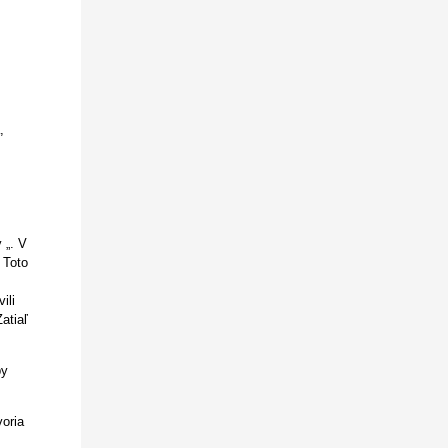
,
 „. V
 Toto
ili
atiaľ
by
oria