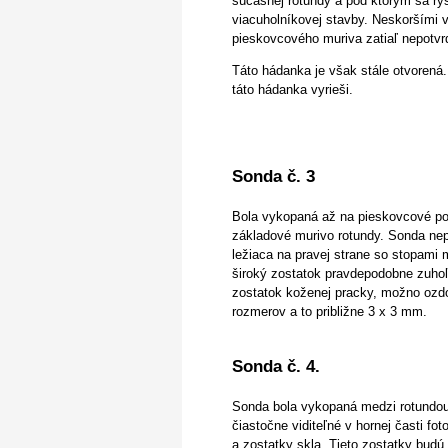
súčasnej rotundy a pod ktorým sa rys
viacuholníkovej stavby. Neskoršími
pieskovcového muriva zatiaľ nepotvrd
Táto hádanka je však stále otvorená
táto hádanka vyrieši.
Sonda č. 3
Bola vykopaná až na pieskovcové podl
základové murivo rotundy. Sonda nep
ležiaca na pravej strane so stopami
široký zostatok pravdepodobne zuhoľn
zostatok koženej pracky, možno ozd
rozmerov a to približne 3 x 3 mm.
Sonda č. 4.
Sonda bola vykopaná medzi rotundou 
čiastočne viditeľné v hornej časti fot
a zostatky skla. Tieto zostatky bud