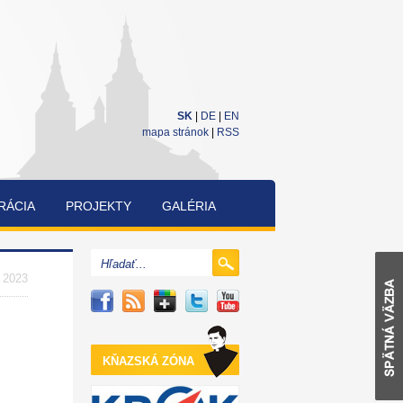
SK
|
DE
|
EN
mapa stránok
|
RSS
RÁCIA
PROJEKTY
GALÉRIA
CUKRÁRENSKÁ
A
. 2023
PEKÁRENSKÁ
SÚŤAŽ
KŇAZSKÁ ZÓNA