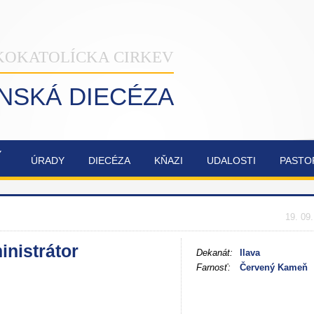
KOKATOLÍCKA CIRKEV
INSKÁ DIECÉZA
Ý
ÚRADY
DIECÉZA
KŇAZI
UDALOSTI
PASTO
NAŠA
OBNOVA
SYNODA
ZVÁNKY
ŽILINSKÁ
KATEDRÁLY
2021-2023
DIECÉZA
NAJSVÄTEJŠEJ
19. 09
TROJICE
inistrátor
Dekanát:
Ilava
Farnosť:
Červený Kameň