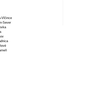
a-Vlčince
in-Sever
zovka
a
hov
adnica
šňové
Kameň