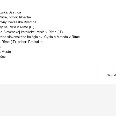
ažská Bystrica
, odbor: filozofia
ovný Považská Bystrica
na PIPA v Ríme (IT)
 Slovenskej katolíckej misie v Ríme (IT)
kého slovenského kolégia sv. Cyrila a Metoda v Ríme
e (IT), odbor: Patristika
a
na-Mesto
ičov
Návra