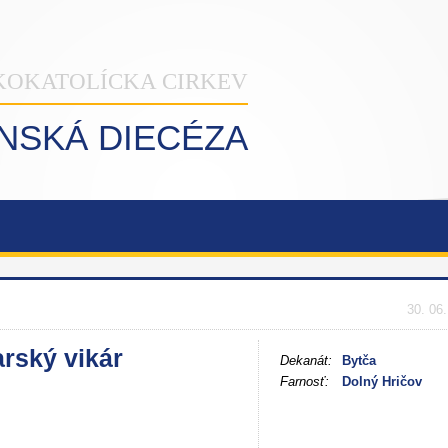
KOKATOLÍCKA CIRKEV
INSKÁ DIECÉZA
30. 06
arský vikár
Dekanát:
Bytča
Farnosť:
Dolný Hričov