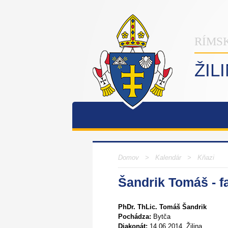
RÍMS
ŽIL
Domov
> Kalendár >
Kňazi
Šandrik Tomáš - f
PhDr. ThLic. Tomáš Šandrik
Pochádza:
Bytča
Diakonát:
14.06.2014, Žilina