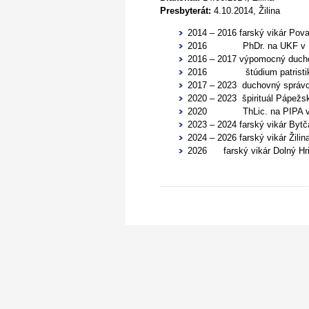
Presbyterát:
4.10.2014, Žilina
2014 – 2016 farský vikár Pov
2016 PhDr. na UKF v Nitre
2016 – 2017 výpomocný duch
2016 štúdium patristiky 
2017 – 2023 duchovný správca
2020 – 2023 špirituál Pápežs
2020 ThLic. na PIPA v Rím
2023 – 2024 farský vikár Bytč
2024 – 2026 farský vikár Žili
2026
farský vikár Dolný Hr