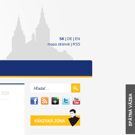
SK
|
DE
|
EN
mapa stránok
|
RSS
. 2026
KŇAZSKÁ ZÓNA