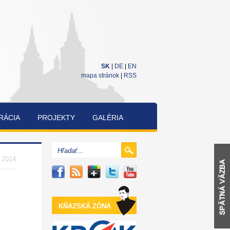
SK
|
DE
|
EN
mapa stránok
|
RSS
RÁCIA
PROJEKTY
GALÉRIA
CUKRÁRENSKÁ
A
. 2014
PEKÁRENSKÁ
SÚŤAŽ
KŇAZSKÁ ZÓNA