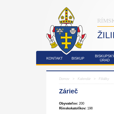
RÍMS
ŽIL
BISKUPSK
KONTAKT
BISKUP
ÚRAD
INŠTITÚT
OSTATNÉ
PO
COMMUNIO
Domov
> Kalendár >
Filiálky
Zárieč
FATIMSKÉ
JUBILEJNÝ
SOBOTY
ROK
V
2025
Obyvateľov:
200
RAJECKEJ
Rímskokatolíkov:
198
LESNEJ