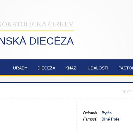
KOKATOLÍCKA CIRKEV
INSKÁ DIECÉZA
Ý
ÚRADY
DIECÉZA
KŇAZI
UDALOSTI
PASTO
NAŠA
OBNOVA
SYNODA
ZVÁNKY
ŽILINSKÁ
KATEDRÁLY
2021-2023
DIECÉZA
NAJSVÄTEJŠEJ
19. 02
TROJICE
Dekanát:
Bytča
Farnosť:
Dlhé Pole