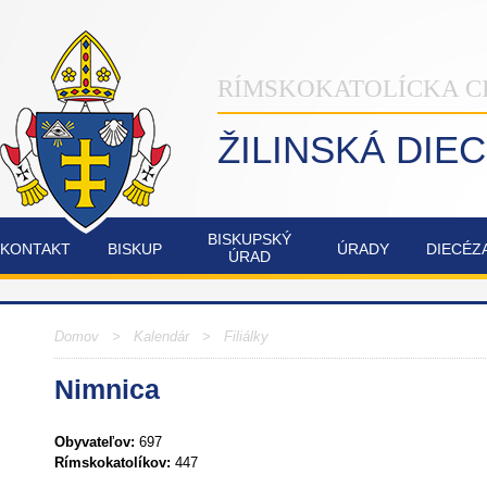
RÍMSKOKATOLÍCKA C
ŽILINSKÁ DIE
BISKUPSKÝ
KONTAKT
BISKUP
ÚRADY
DIECÉZ
ÚRAD
INŠTITÚT
NAŠA
OSTATNÉ
POZVÁNKY
COMMUNIO
ŽILINSKÁ
Domov
> Kalendár >
Filiálky
DIECÉZA
Nimnica
FATIMSKÉ
JUBILEJNÝ
SOBOTY
ROK
V
2025
Obyvateľov:
697
RAJECKEJ
Rímskokatolíkov:
447
LESNEJ