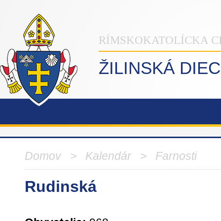
RÍMSKOKATOLÍCKA C
ŽILINSKÁ DIE
Domov
> Kalendár >
Farnosti
Rudinská