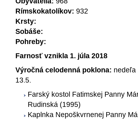
Obyvatelia:
968
Rímskokatolíkov
:
932
Krsty:
Sobáše:
Pohreby:
Farnosť vznikla 1. júla 2018
Výročná celodenná poklona:
nedeľa
13.5.
Farský kostol Fatimskej Panny Már
Rudinská (1995)
Kaplnka Nepoškvrnenej Panny Már