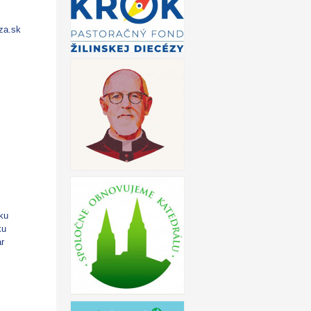
za.sk
nku
ku
ár