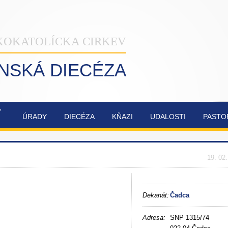
KOKATOLÍCKA CIRKEV
INSKÁ DIECÉZA
Ý
ÚRADY
DIECÉZA
KŇAZI
UDALOSTI
PASTO
NAŠA
OBNOVA
SYNODA
ZVÁNKY
ŽILINSKÁ
KATEDRÁLY
2021-2023
DIECÉZA
NAJSVÄTEJŠEJ
19. 02
TROJICE
Dekanát:
Čadca
Adresa:
SNP 1315/74