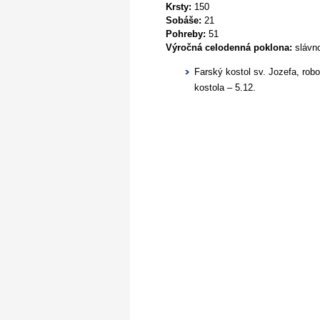
Krsty:
150
Sobáše:
21
Pohreby:
51
Výročná celodenná poklona:
slávno
Farský kostol sv. Jozefa, robo
kostola – 5.12.