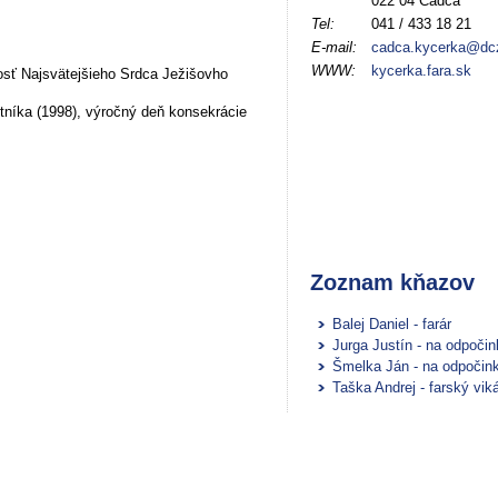
022 04 Čadca
Tel:
041 / 433 18 21
E-mail:
cadca.kycerka@dc
WWW:
kycerka.fara.sk
sť Najsvätejšieho Srdca Ježišovho
tníka
(1998), výročný deň konsekrácie
Zoznam kňazov
Balej Daniel - farár
Jurga Justín - na odpoči
Šmelka Ján - na odpočin
Taška Andrej - farský vik