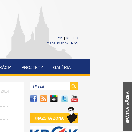
SK
|
DE
|
EN
mapa stránok
|
RSS
RÁCIA
PROJEKTY
GALÉRIA
CUKRÁRENSKÁ
A
. 2014
PEKÁRENSKÁ
SÚŤAŽ
KŇAZSKÁ ZÓNA