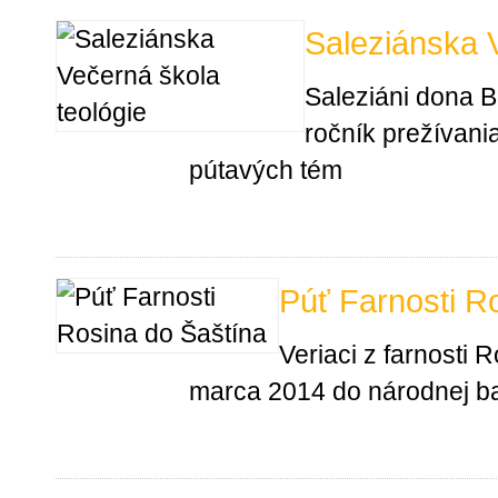
Saleziánska V
Saleziáni dona Bo
ročník prežívani
pútavých tém
Púť Farnosti R
Veriaci z farnosti 
marca 2014 do národnej baz