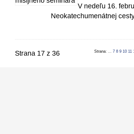
V nedeľu 16. febru
Neokatechumenátnej cesty
Strana: ...
7
8
9
10
11
Strana 17 z 36