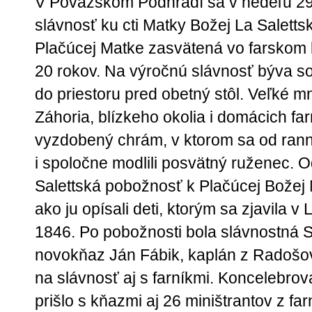
V Považskom Podhradí sa v nedeľu 29
slávnosť ku cti Matky Božej La Salettsk
Plačúcej Matke zasvätená vo farskom k
20 rokov. Na výročnú slávnosť býva 
do priestoru pred obetný stôl. Veľké m
Záhoria, blízkeho okolia i domácich fa
vyzdobený chrám, v ktorom sa od rann
i spoločne modlili posvätný ruženec. O
Salettská pobožnosť k Plačúcej Božej 
ako ju opísali deti, ktorým sa zjavila v
1846. Po pobožnosti bola slávnostná S
novokňaz Ján Fábik, kaplán z Radošovie
na slávnosť aj s farníkmi. Koncelebrova
prišlo s kňazmi aj 26 miništrantov z fa