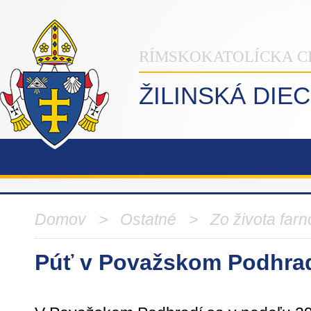
RÍMSKOKATOLÍCKA C
ŽILINSKÁ DIE
Domov
>
Ostatné
>
Zo života farn
Púť v Považskom Podhra