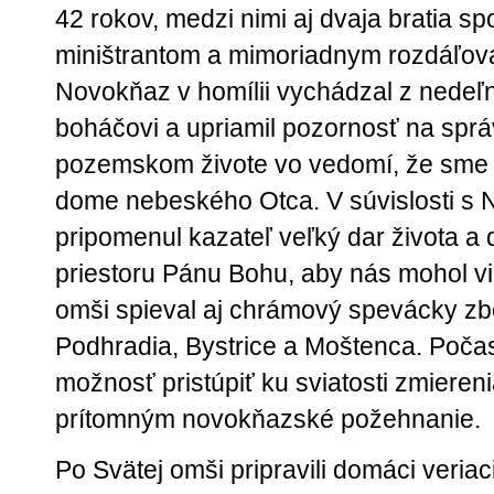
42 rokov, medzi nimi aj dvaja bratia sp
miništrantom a mimoriadnym rozdáľovat
Novokňaz v homílii vychádzal z nedeľn
boháčovi a upriamil pozornosť na spr
pozemskom živote vo vedomí, že sme 
dome nebeského Otca. V súvislosti s
pripomenul kazateľ veľký dar života a 
priestoru Pánu Bohu, aby nás mohol vi
omši spieval aj chrámový spevácky zbor
Podhradia, Bystrice a Moštenca. Počas 
možnosť pristúpiť ku sviatosti zmiereni
prítomným novokňazské požehnanie.
Po Svätej omši pripravili domáci veria