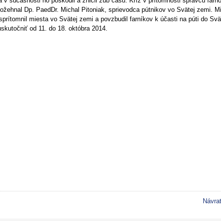
a v súčasnosti ho poškodil a zničil zub času. Kríž v prítomnosti správcu farno
ožehnal Dp. PaedDr. Michal Pitoniak, sprievodca pútnikov vo Svätej zemi. M
sprítomnil miesta vo Svätej zemi a povzbudil farníkov k účasti na púti do Svä
skutočniť od 11. do 18. októbra 2014.
Návra