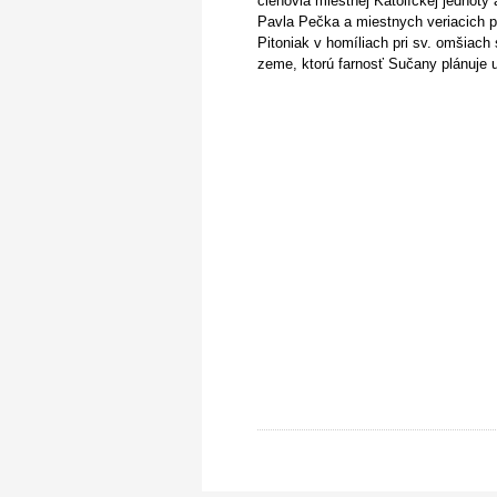
členovia miestnej Katolíckej jednoty 
Pavla Pečka a miestnych veriacich p
Pitoniak v homíliach pri sv. omšiach 
zeme, ktorú farnosť Sučany plánuje u