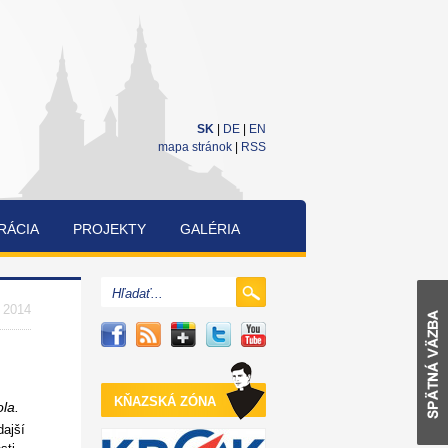
SK
|
DE
|
EN
mapa stránok
|
RSS
RÁCIA
PROJEKTY
GALÉRIA
CUKRÁRENSKÁ
A
. 2014
PEKÁRENSKÁ
SÚŤAŽ
KŇAZSKÁ ZÓNA
la.
dajší