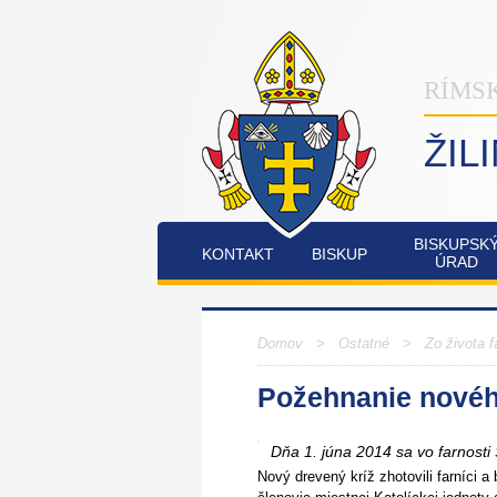
RÍMS
ŽIL
BISKUPSK
KONTAKT
BISKUP
ÚRAD
INŠTITÚT
OSTATNÉ
PO
COMMUNIO
Domov
>
Ostatné
>
Zo života f
Požehnanie novéh
FATIMSKÉ
JUBILEJNÝ
SOBOTY
ROK
V
2025
Dňa 1. júna 2014 sa vo farnosti
RAJECKEJ
LESNEJ
Nový drevený kríž zhotovili farníci a