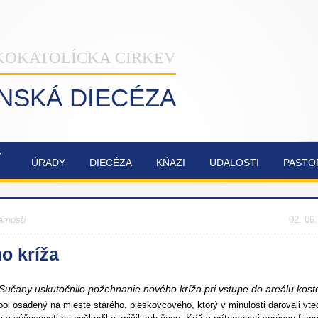
KOKATOLÍCKA CIRKEV
INSKÁ DIECÉZA
Ý
ÚRADY
DIECÉZA
KŇAZI
UDALOSTI
PASTO
NAŠA
OBNOVA
SYNODA
ZVÁNKY
ŽILINSKÁ
KATEDRÁLY
2021-2023
arností
DIECÉZA
NAJSVÄTEJŠEJ
02. 06
TROJICE
o kríža
 Sučany uskutočnilo požehnanie nového kríža pri vstupe do areálu kosto
 bol osadený na mieste starého, pieskovcového, ktorý v minulosti darovali vte