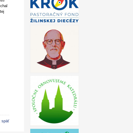
sti
ichal
tej
t späť