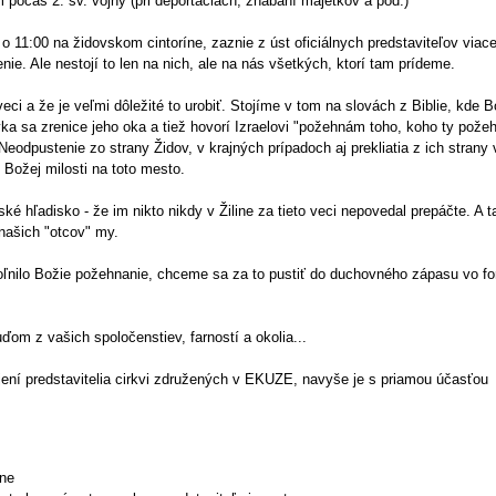
počas 2. sv. vojny (pri deportáciách, zhabaní majetkov a pod.)
 o 11:00 na židovskom cintoríne, zaznie z úst oficiálnych predstaviteľov viac
ie. Ale nestojí to len na nich, ale na nás všetkých, ktorí tam prídeme.
ci a že je veľmi dôležité to urobiť. Stojíme v tom na slovách z Biblie, kde 
týka sa zrenice jeho oka a tiež hovorí Izraelovi "požehnám toho, koho ty pože
Neodpustenie zo strany Židov, v krajných prípadoch aj prekliatia z ich strany 
Božej milosti na toto mesto.
ské hľadisko - že im nikto nikdy v Žiline za tieto veci nepovedal prepáčte. A t
našich "otcov" my.
uvoľnilo Božie požehnanie, chceme sa za to pustiť do duchovného zápasu vo f
ďom z vašich spoločenstiev, farností a okolia...
jení predstavitelia cirkvi združených v EKUZE, navyše je s priamou účasťou
ine