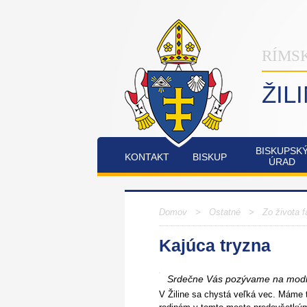
RÍMS
ŽIL
BISKUPSK
KONTAKT
BISKUP
ÚRAD
INŠTITÚT
OSTATNÉ
PO
COMMUNIO
Domov
>
Ostatné
>
Zo života f
Kajúca tryzna
FATIMSKÉ
JUBILEJNÝ
SOBOTY
ROK
V
2025
Srdečne Vás pozývame na modlit
RAJECKEJ
LESNEJ
V Žiline sa chystá veľká vec. Máme t