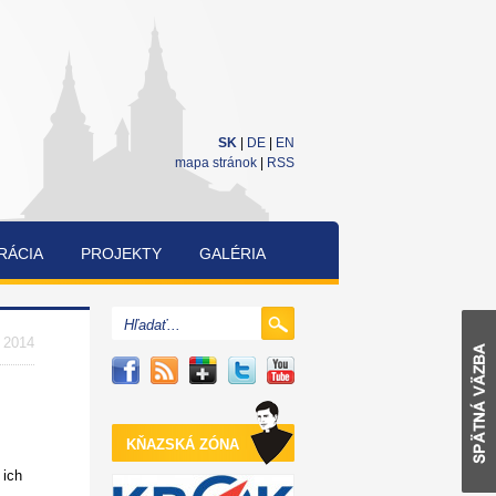
SK
|
DE
|
EN
mapa stránok
|
RSS
RÁCIA
PROJEKTY
GALÉRIA
CUKRÁRENSKÁ
A
. 2014
PEKÁRENSKÁ
SÚŤAŽ
KŇAZSKÁ ZÓNA
 ich