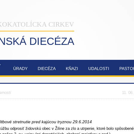
KOKATOLÍCKA CIRKEV
INSKÁ DIECÉZA
Ý
ÚRADY
DIECÉZA
KŇAZI
UDALOSTI
PASTO
NAŠA
OBNOVA
SYNODA
ZVÁNKY
ŽILINSKÁ
KATEDRÁLY
2021-2023
arností
DIECÉZA
NAJSVÄTEJŠEJ
11. 06
TROJICE
bové stretnutie pred kajúcou tryznou 29.6.2014
úžbu odprosiť židovskú obec v Žiline za zlo a utrpenie, ktoré bolo spôsobené