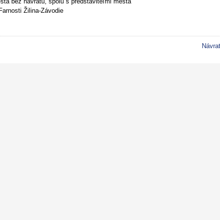
sta bez návratu, spolu s predstaviteľmi mesta
Farnosti Žilina-Závodie
Návra