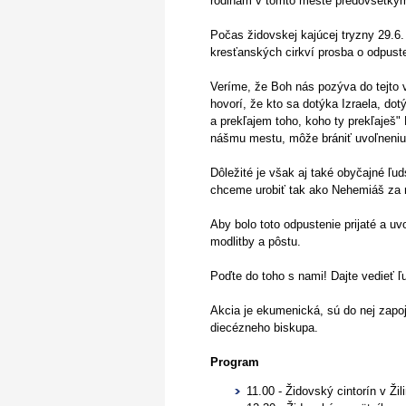
rodinám v tomto meste predovšetkým 
Počas židovskej kajúcej tryzny 29.6.
kresťanských cirkví prosba o odpusten
Veríme, že Boh nás pozýva do tejto ve
hovorí, že kto sa dotýka Izraela, do
a prekľajem toho, koho ty prekľaješ" 
nášmu mestu, môže brániť uvoľneniu 
Dôležité je však aj také obyčajné ľud
chceme urobiť tak ako Nehemiáš za 
Aby bolo toto odpustenie prijaté a 
modlitby a pôstu.
Poďte do toho s nami! Dajte vedieť ľu
Akcia je ekumenická, sú do nej zapo
diecézneho biskupa.
Program
11.00 - Židovský cintorín v Žil