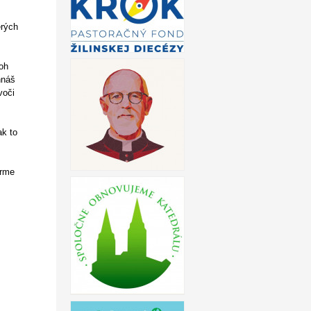
erých
Boh
hnáš
voči
ak to
orme