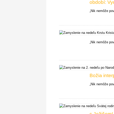
období: V
„Nik nemôže pove
„Nik nemôže pove
Božia inter
„Nik nemôže pove
s Ježišom!