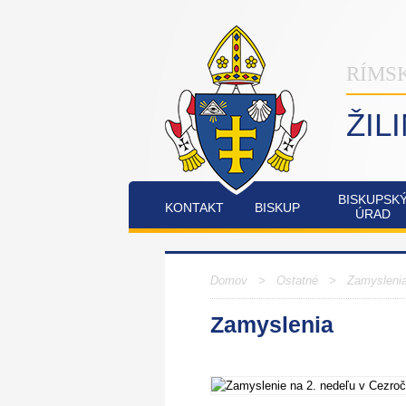
RÍMS
ŽIL
BISKUPSK
KONTAKT
BISKUP
ÚRAD
INŠTITÚT
OSTATNÉ
PO
COMMUNIO
Domov
>
Ostatné
>
Zamysleni
Zamyslenia
FATIMSKÉ
JUBILEJNÝ
SOBOTY
ROK
V
2025
RAJECKEJ
LESNEJ