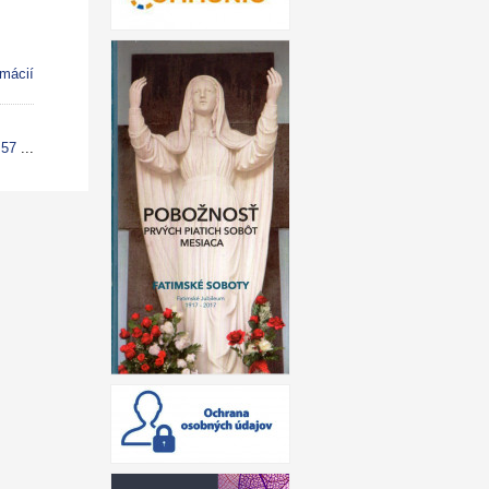
rmácií
57
...