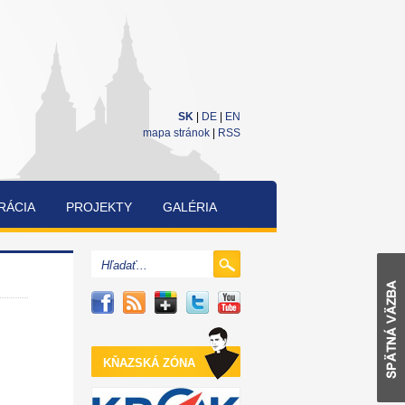
SK
|
DE
|
EN
mapa stránok
|
RSS
RÁCIA
PROJEKTY
GALÉRIA
CUKRÁRENSKÁ
A
PEKÁRENSKÁ
SÚŤAŽ
KŇAZSKÁ ZÓNA