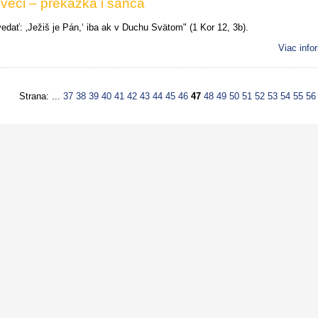
eci – prekážka i šanca
dať: ‚Ježiš je Pán,‘ iba ak v Duchu Svätom" (1 Kor 12, 3b).
Viac info
Strana: ...
37
38
39
40
41
42
43
44
45
46
47
48
49
50
51
52
53
54
55
56