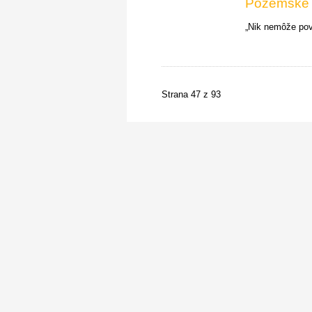
Pozemské v
„Nik nemôže pove
Strana 47 z 93