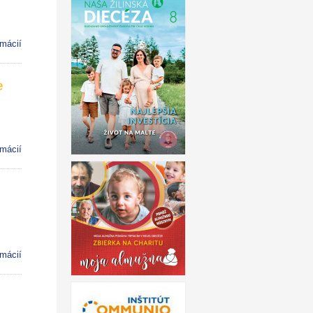
rmácií
e
rmácií
rmácií