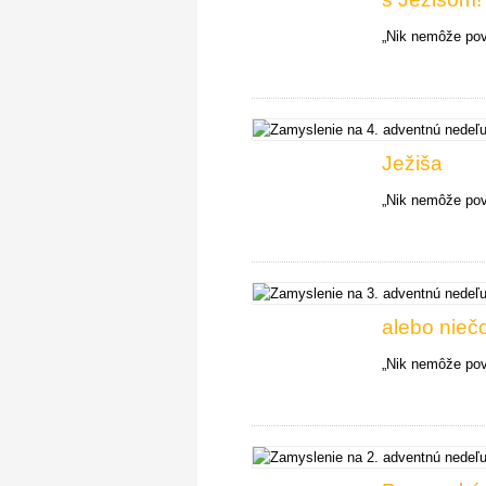
„Nik nemôže pove
Ježiša
„Nik nemôže pove
alebo nieč
„Nik nemôže pove