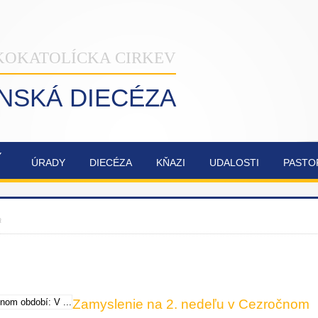
KOKATOLÍCKA CIRKEV
INSKÁ DIECÉZA
Ý
ÚRADY
DIECÉZA
KŇAZI
UDALOSTI
PASTO
NAŠA
OBNOVA
SYNODA
ZVÁNKY
ŽILINSKÁ
KATEDRÁLY
2021-2023
a
DIECÉZA
NAJSVÄTEJŠEJ
TROJICE
Zamyslenie na 2. nedeľu v Cezročnom