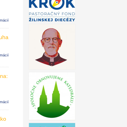
rmácií
luha
rmácií
na:
rmácií
tko