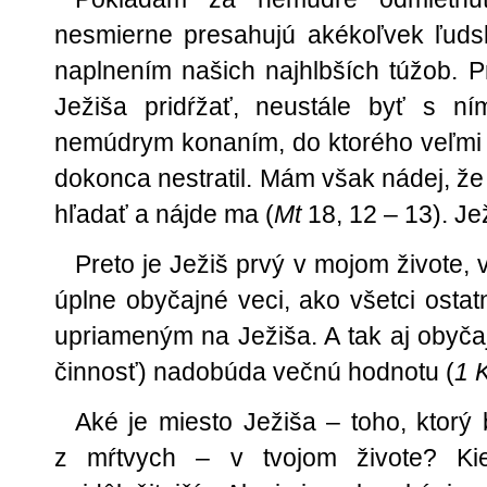
nesmierne presahujú akékoľvek ľuds
naplnením našich najhlbších túžob. P
Ježiša pridŕžať, neustále byť s 
nemúdrym konaním, do ktorého veľmi ľ
dokonca nestratil. Mám však nádej, že 
hľadať a nájde ma (
Mt
18, 12 – 13). Jež
Preto je Ježiš prvý v mojom živote, 
úplne obyčajné veci, ako všetci ostat
upriameným na Ježiša. A tak aj obyčaj
činnosť) nadobúda večnú hodnotu (
1 
Aké je miesto Ježiša – toho, ktorý
z mŕtvych – v tvojom živote? Ki