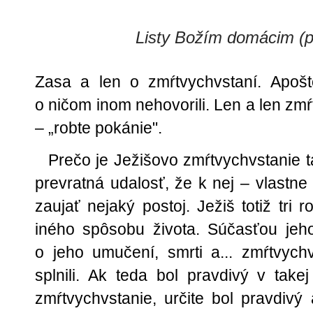
Listy Božím domácim (po
Zasa a len o zmŕtvychvstaní. Apošto
o ničom inom nehovorili. Len a len zm
– „robte pokánie".
Prečo je Ježišovo zmŕtvychvstanie t
prevratná udalosť, že k nej – vlastn
zaujať nejaký postoj. Ježiš totiž tri 
iného spôsobu života. Súčasťou jeh
o jeho umučení, smrti a... zmŕtvyc
splnili. Ak teda bol pravdivý v takej
zmŕtvychvstanie, určite bol pravdivý