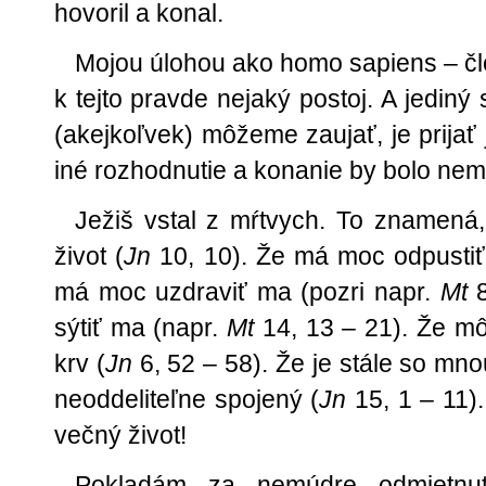
hovoril a konal.
Mojou úlohou ako homo sapiens – čl
k tejto pravde nejaký postoj. A jediný
(akejkoľvek) môžeme zaujať, je prijať 
iné rozhodnutie a konanie by bolo nem
Ježiš vstal z mŕtvych. To znamená
život (
Jn
10, 10). Že má moc odpustiť 
má moc uzdraviť ma (pozri napr.
Mt
8
sýtiť ma (napr.
Mt
14, 13 – 21). Že môž
krv (
Jn
6, 52 – 58). Že je stále so mno
neoddeliteľne spojený (
Jn
15, 1 – 11)
večný život!
Pokladám za nemúdre odmietnuť 