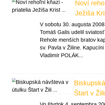
Noví rehoľ
Ježiša Kri
V sobotu 30. augusta 2008 
Tomáš Galis udelil sviato
Rehole menších bratov kap
sv. Pavla v Žiline. Kapucí
Vladimír POLÁK...
Biskupská
Štart v Žil
Vo štvrtok 4. septembra 2