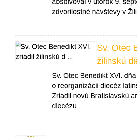
absolvoval v utorok 9. sept
zdvorilostné návštevy v Žil
Sv. Otec B
žilinskú d
Sv. Otec Benedikt XVI. dňa
o reorganizácii diecéz lat
Zriadil novú Bratislavskú a
diecézu...