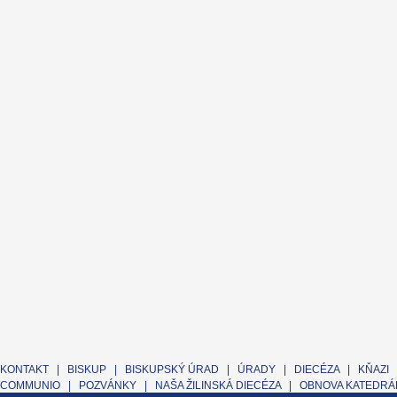
KONTAKT
|
BISKUP
|
BISKUPSKÝ ÚRAD
|
ÚRADY
|
DIECÉZA
|
KŇAZI
COMMUNIO
|
POZVÁNKY
|
NAŠA ŽILINSKÁ DIECÉZA
|
OBNOVA KATEDRÁL