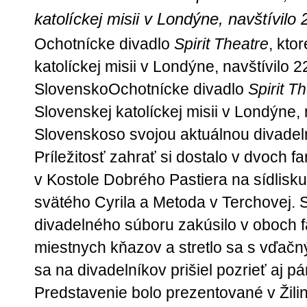
katolíckej misii v Londýne, navštívilo
Ochotnícke divadlo
Spirit Theatre
, kto
katolíckej misii v Londýne, navštívilo 2
SlovenskoOchotnícke divadlo
Spirit T
Slovenskej katolíckej misii v Londýne, n
Slovenskoso svojou aktuálnou divade
Príležitosť zahrať si dostalo v dvoch fa
v Kostole Dobrého Pastiera na sídlisku 
svätého Cyrila a Metoda v Terchovej. 
divadelného súboru zakúsilo v oboch fa
miestnych kňazov a stretlo sa s vďač
sa na divadelníkov prišiel pozrieť aj p
Predstavenie bolo prezentované v Žilin