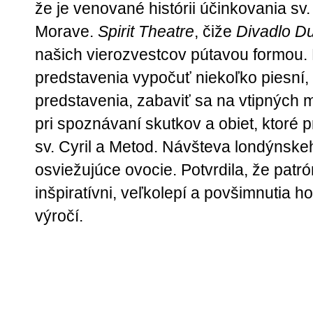
že je venované histórii účinkovania sv
Morave.
Spirit Theatre
, čiže
Divadlo D
našich vierozvestcov pútavou formou. 
predstavenia vypočuť niekoľko piesní, 
predstavenia, zabaviť sa na vtipných m
pri spoznávaní skutkov a obiet, ktoré 
sv. Cyril a Metod. Návšteva londýnskeh
osviežujúce ovocie. Potvrdila, že patró
inšpiratívni, veľkolepí a povšimnutia h
výročí.