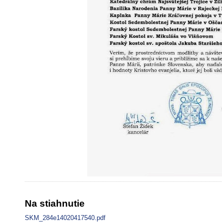
Na stiahnutie
SKM_284e14020417540.pdf