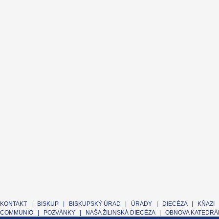
KONTAKT
|
BISKUP
|
BISKUPSKÝ ÚRAD
|
ÚRADY
|
DIECÉZA
|
KŇAZI
COMMUNIO
|
POZVÁNKY
|
NAŠA ŽILINSKÁ DIECÉZA
|
OBNOVA KATEDRÁL