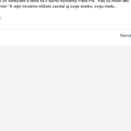
5 vo Venezuele a nesie sa v duchu myšlienky Pátra Pia: "Keď sa milión detí
er.” K tejto iniciatíve môžete zavolať aj svoje stretko, svoju triedu…
)
Návra