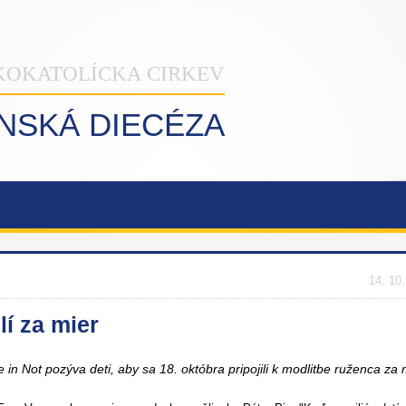
KOKATOLÍCKA CIRKEV
INSKÁ DIECÉZA
14. 10
lí za mier
 in Not pozýva deti, aby sa 18. októbra pripojili k modlitbe ruženca za 