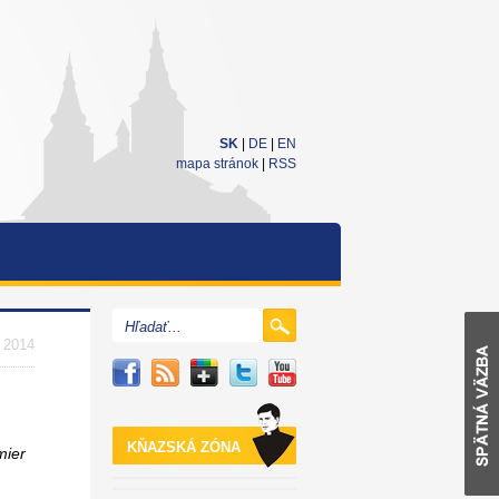
SK
|
DE
|
EN
mapa stránok
|
RSS
. 2014
KŇAZSKÁ ZÓNA
mier