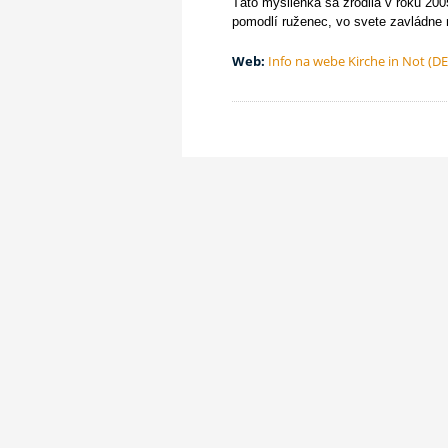
Táto myšlienka sa zrodila v roku 200
pomodlí ruženec, vo svete zavládne mi
Web:
Info na webe Kirche in Not (DE