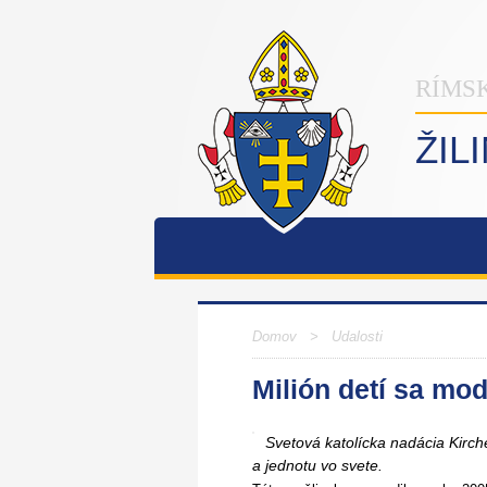
RÍMS
ŽIL
Domov
>
Udalosti
Milión detí sa mod
Svetová katolícka nadácia Kirche
a jednotu vo svete.