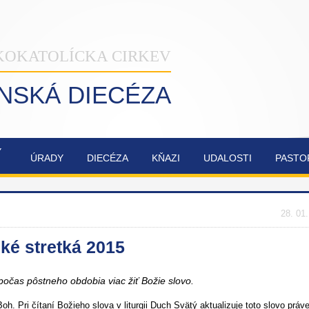
KOKATOLÍCKA CIRKEV
INSKÁ DIECÉZA
Ý
ÚRADY
DIECÉZA
KŇAZI
UDALOSTI
PASTO
NAŠA
OBNOVA
SYNODA
ZVÁNKY
ŽILINSKÁ
KATEDRÁLY
2021-2023
DIECÉZA
NAJSVÄTEJŠEJ
28. 01
TROJICE
cké stretká 2015
počas pôstneho obdobia viac žiť Božie slovo.
. Pri čítaní Božieho slova v liturgii Duch Svätý aktualizuje toto slovo práve