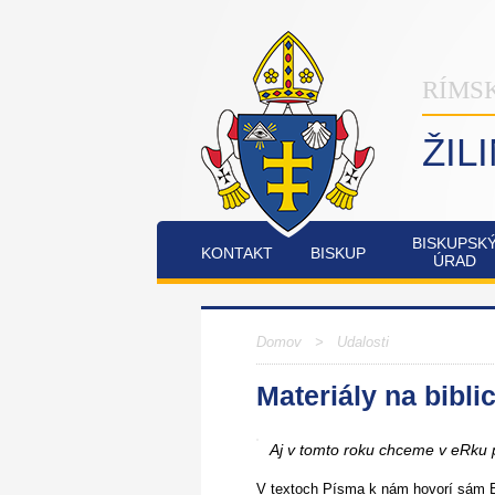
RÍMS
ŽIL
BISKUPSK
KONTAKT
BISKUP
ÚRAD
INŠTITÚT
OSTATNÉ
PO
COMMUNIO
Domov
>
Udalosti
Materiály na bibli
FATIMSKÉ
JUBILEJNÝ
SOBOTY
ROK
V
2025
Aj v tomto roku chceme v eRku 
RAJECKEJ
LESNEJ
V textoch Písma k nám hovorí sám Boh