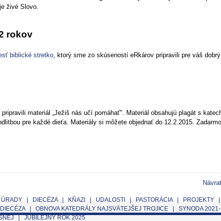
je živé Slovo.
12 rokov
sť biblické stretko
, ktorý sme zo skúseností eRkárov pripravili pre váš dobrý
ripravili materiál „Ježiš nás učí pomáhať". Materiál obsahujú plagát s kate
dlitbou pre každé dieťa. Materiály si môžete objednať do 12.2.2015. Zadarm
Návra
|
ÚRADY
|
DIECÉZA
|
KŇAZI
|
UDALOSTI
|
PASTORÁCIA
|
PROJEKTY
 DIECÉZA
|
OBNOVA KATEDRÁLY NAJSVÄTEJŠEJ TROJICE
|
SYNODA 2021-
ESNEJ
|
JUBILEJNÝ ROK 2025