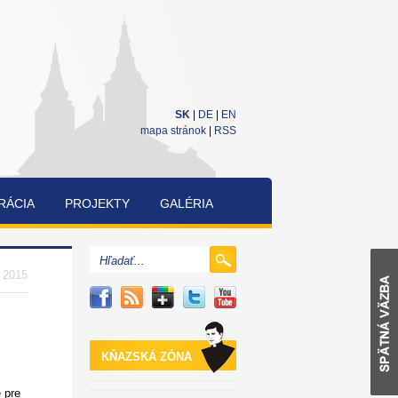
SK
|
DE
|
EN
mapa stránok
|
RSS
RÁCIA
PROJEKTY
GALÉRIA
CUKRÁRENSKÁ
A
. 2015
PEKÁRENSKÁ
SÚŤAŽ
KŇAZSKÁ ZÓNA
 pre