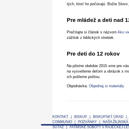
tých, ktorí ho počúvajú. Božie Slovo 
Pre mládež a deti nad 
Prečítajte si článok s názvom
Ako vie
zážitok z biblických stretiek.
Pre deti do 12 rokov
Na pôstne obdobie 2015 sme pre vás p
na vysvetlenie deťom a obrázok s mo
ich pošleme poštou.
Objednávka:
Objednaj si materiály
KONTAKT
|
BISKUP
|
BISKUPSKÝ ÚRAD
COMMUNIO
|
POZVÁNKY
|
NAŠA ŽILINSKÁ
SÚŤAŽ
|
FATIMSKÉ SOBOTY V RAJECKEJ L