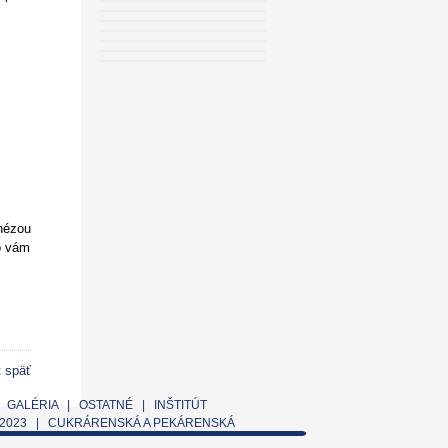
chézou
o vám
t späť
|
GALÉRIA
|
OSTATNÉ
|
INŠTITÚT
2023
|
CUKRÁRENSKÁ A PEKÁRENSKÁ