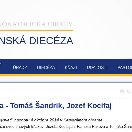
KOKATOLÍCKA CIRKEV
INSKÁ DIECÉZA
Ý
ÚRADY
DIECÉZA
KŇAZI
UDALOSTI
PASTO
NAŠA
OBNOVA
SYNODA
ZVÁNKY
ŽILINSKÁ
KATEDRÁLY
2021-2023
DIECÉZA
NAJSVÄTEJŠEJ
08. 10
TROJICE
 - Tomáš Šandrik, Jozef Kocifaj
ysvätil v sobotu 4.októbra 2014 v Katedrálnom chráme
iecézu dvoch nových kňazov: Jozefa Kocifaja z Farnosti Raková a Tomáša Šand