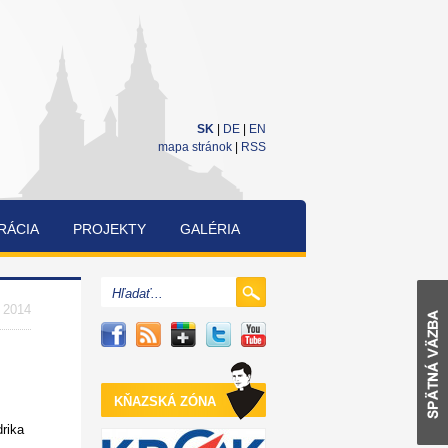
SK
|
DE
|
EN
mapa stránok
|
RSS
RÁCIA
PROJEKTY
GALÉRIA
CUKRÁRENSKÁ
A
. 2014
PEKÁRENSKÁ
SÚŤAŽ
KŇAZSKÁ ZÓNA
rika