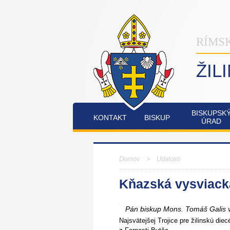
RÍMS
ŽIL
BISKUPSK
KONTAKT
BISKUP
ÚRAD
INŠTITÚT
OSTATNÉ
PO
COMMUNIO
Domov
>
Udalosti
Kňazská vysviacka
FATIMSKÉ
JUBILEJNÝ
SOBOTY
ROK
V
2025
Pán biskup Mons. Tomáš Galis v
RAJECKEJ
LESNEJ
Najsvätejšej Trojice pre žilinskú d