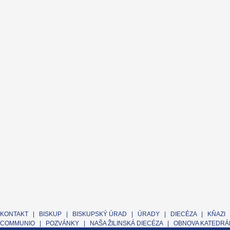
KONTAKT
|
BISKUP
|
BISKUPSKÝ ÚRAD
|
ÚRADY
|
DIECÉZA
|
KŇAZI
COMMUNIO
|
POZVÁNKY
|
NAŠA ŽILINSKÁ DIECÉZA
|
OBNOVA KATEDRÁL