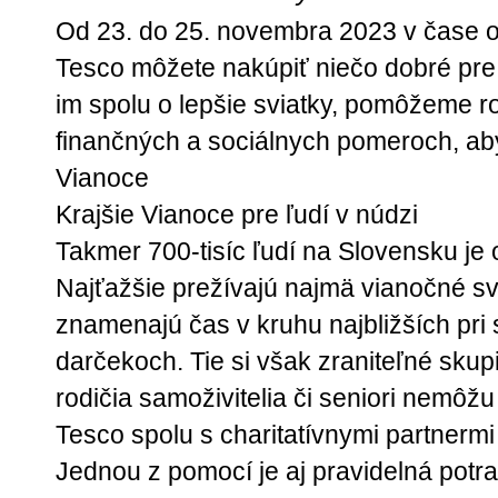
Od 23. do 25. novembra 2023 v čase o
Tesco môžete nakúpiť niečo dobré pre 
im spolu o lepšie sviatky, pomôžeme r
finančných a sociálnych pomeroch, aby 
Vianoce
Krajšie Vianoce pre ľudí v núdzi
Takmer 700-tisíc ľudí na Slovensku j
Najťažšie prežívajú najmä vianočné sv
znamenajú čas v kruhu najbližších pri 
darčekoch. Tie si však zraniteľné sku
rodičia samoživitelia či seniori nemôžu
Tesco spolu s charitatívnymi partnerm
Jednou z pomocí je aj pravidelná potr