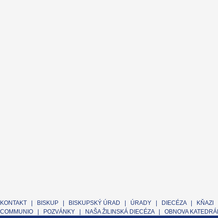
KONTAKT
|
BISKUP
|
BISKUPSKÝ ÚRAD
|
ÚRADY
|
DIECÉZA
|
KŇAZI
COMMUNIO
|
POZVÁNKY
|
NAŠA ŽILINSKÁ DIECÉZA
|
OBNOVA KATEDRÁL