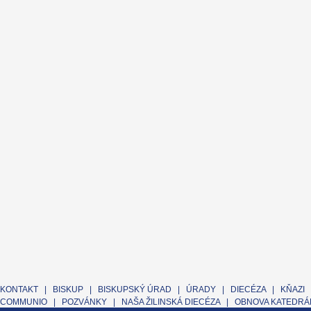
KONTAKT
|
BISKUP
|
BISKUPSKÝ ÚRAD
|
ÚRADY
|
DIECÉZA
|
KŇAZI
COMMUNIO
|
POZVÁNKY
|
NAŠA ŽILINSKÁ DIECÉZA
|
OBNOVA KATEDRÁL