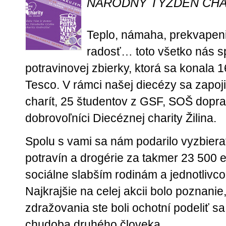
NÁRODNÝ TÝŽDEŇ CHA
Teplo, námaha, prekvapeni
radosť… toto všetko nás s
potravinovej zbierky, ktorá sa konala 1
Tesco. V rámci našej diecézy sa zapoji
charít, 25 študentov z GSF, SOŠ dopr
dobrovoľníci Diecéznej charity Žilina.
Spolu s vami sa nám podarilo vyzbiera
potravín a drogérie za takmer 23 500 e
sociálne slabším rodinám a jednotlivc
Najkrajšie na celej akcii bolo poznanie
zdražovania ste boli ochotní podeliť sa
chudoba druhého človeka.