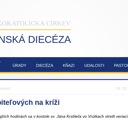
KOKATOLÍCKA CIRKEV
INSKÁ DIECÉZA
Ý
ÚRADY
DIECÉZA
KŇAZI
UDALOSTI
PASTO
NAŠA
OBNOVA
SYNODA
ZVÁNKY
ŽILINSKÁ
KATEDRÁLY
2021-2023
arností
DIECÉZA
NAJSVÄTEJŠEJ
24. 03
TROJICE
teľových na kríži
ích hodinách sa v kostole sv. Jána Krstiteľa vo Vrútkach stretli veriac