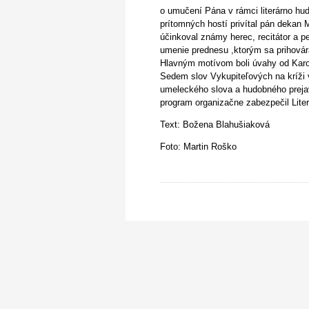
o umučení Pána v rámci literárno h
prítomných hostí privítal pán dekan
účinkoval známy herec, recitátor a 
umenie prednesu ,ktorým sa prihovár
Hlavným motívom boli úvahy od Karo
Sedem slov Vykupiteľových na kríži 
umeleckého slova a hudobného preja
program organizačne zabezpečil Lite
Text: Božena Blahušiaková
Foto: Martin Roško