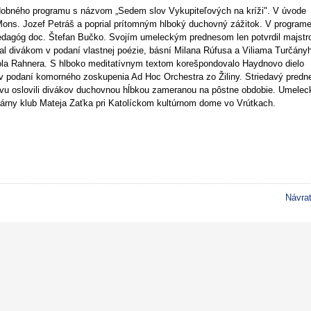
udobného programu s názvom „Sedem slov Vykupiteľových na kríži". V úvode
 Mons. Jozef Petráš a poprial prítomným hlboký duchovný zážitok. V program
pedagóg doc. Štefan Bučko. Svojím umeleckým prednesom len potvrdil majst
al divákom v podaní vlastnej poézie, básní Milana Rúfusa a Viliama Turčány
la Rahnera. S hlboko meditatívnym textom korešpondovalo Haydnovo dielo
v podaní komorného zoskupenia Ad Hoc Orchestra zo Žiliny. Striedavý predn
vu oslovili divákov duchovnou hĺbkou zameranou na pôstne obdobie. Umelec
rárny klub Mateja Zaťka pri Katolíckom kultúrnom dome vo Vrútkach.
Návra