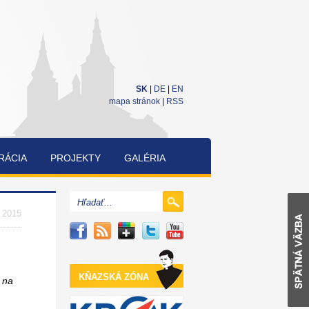
SK
|
DE
|
EN
mapa stránok
|
RSS
RÁCIA
PROJEKTY
GALÉRIA
CUKRÁRENSKÁ
A
. 2015
PEKÁRENSKÁ
SÚŤAŽ
KŇAZSKÁ ZÓNA
i na