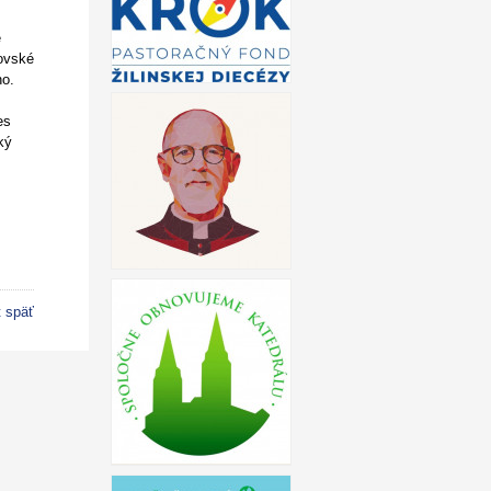
e
rovské
ho.
es
ký
t späť