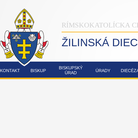
RÍMSKOKATOLÍCKA C
ŽILINSKÁ DIE
BISKUPSKÝ
KONTAKT
BISKUP
ÚRADY
DIECÉZ
ÚRAD